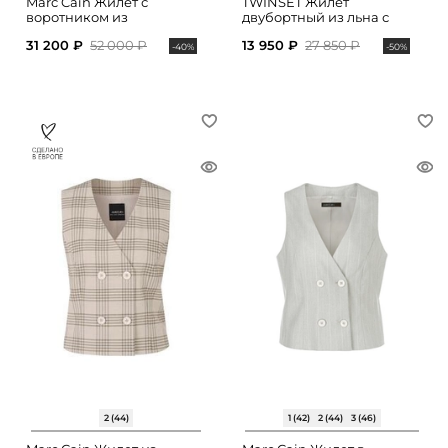
Marc Cain Жилет с
TWINSET Жилет
воротником из
двубортный из льна с
искусственного меха
поясом
31 200 ₽
52 000 ₽
13 950 ₽
27 850 ₽
-40%
-50%
2 (44)
1 (42)
2 (44)
3 (46)