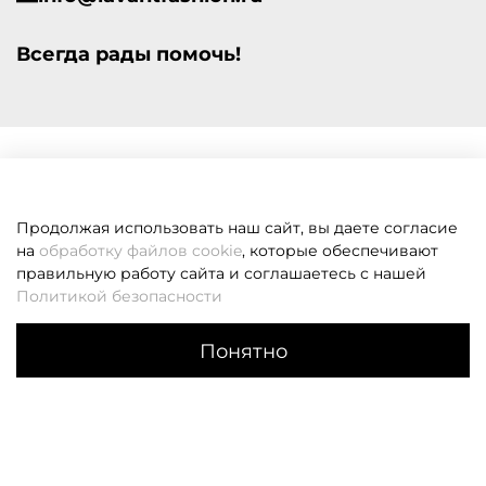
Всегда рады помочь!
Продолжая использовать наш сайт, вы даете согласие
на
обработку файлов cookie
, которые обеспечивают
правильную работу сайта и соглашаетесь с нашей
Политикой безопасности
Понятно
Каталог
Поиск
Корзина
Избранное
Профиль
Если вам не удалось дозвониться, оставьте заявку и мы
вам перезвоним
Заказать звонок