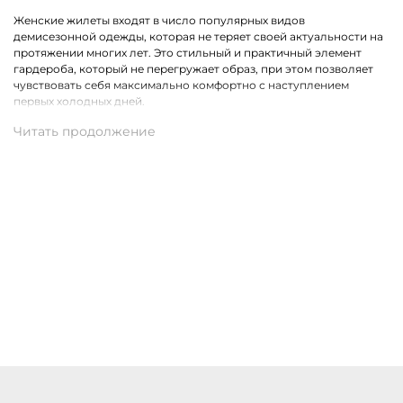
Женские жилеты входят в число популярных видов
демисезонной одежды, которая не теряет своей актуальности на
протяжении многих лет. Это стильный и практичный элемент
гардероба, который не перегружает образ, при этом позволяет
чувствовать себя максимально комфортно с наступлением
первых холодных дней.
Какие модели одежды премиального класса представлены в
ассортименте
Коллекция бренда Marc Cain расширена модными жилетами в
самых разных актуальных фасонах. На выбор доступны стеганные,
удлиненные, двусторонние и классические модели.
Присутствуют утепленные пухом жилеты из водонепроницаемого
материала, которые являются прекрасной альтернативой для
привычной верхней одежды.
Купить женские жилеты Marc Cain с доставкой по Камбарке
Купить женские жилеты премиального бренда Marc Cain можно
по доступной цене в нашем магазине одежды. Хотим предложить
на выбор стильные модели в разных цветах и фасонах. В наличии
разные размеры. Действует удобная доставка оформленных
покупок по Камбарке и другим населённым пунктам России.