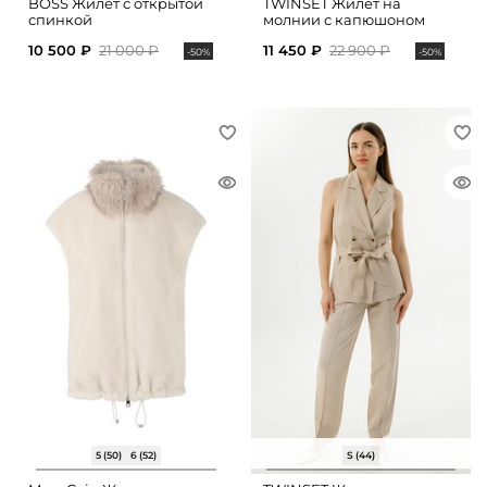
BOSS Жилет с открытой
TWINSET Жилет на
спинкой
молнии с капюшоном
10 500 ₽
21 000 ₽
11 450 ₽
22 900 ₽
-50%
-50%
5 (50)
6 (52)
S (44)