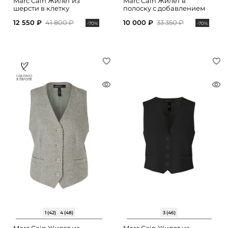
Marc Cain Жилет из
Marc Cain Жилет в
шерсти в клетку
полоску с добавлением
шерсти
12 550 ₽
41 800 ₽
10 000 ₽
33 350 ₽
-70%
-70%
1 (42)
4 (48)
3 (46)