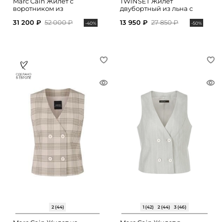
Marc Cain Жилет с
TWINSET Жилет
воротником из
двубортный из льна с
искусственного меха
поясом
31 200 ₽
52 000 ₽
13 950 ₽
27 850 ₽
-40%
-50%
2 (44)
1 (42)
2 (44)
3 (46)