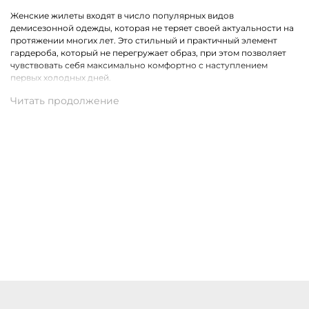
Женские жилеты входят в число популярных видов
демисезонной одежды, которая не теряет своей актуальности на
протяжении многих лет. Это стильный и практичный элемент
гардероба, который не перегружает образ, при этом позволяет
чувствовать себя максимально комфортно с наступлением
первых холодных дней.
Какие модели одежды премиального класса представлены в
ассортименте
Коллекция бренда Marc Cain расширена модными жилетами в
самых разных актуальных фасонах. На выбор доступны стеганные,
удлиненные, двусторонние и классические модели.
Присутствуют утепленные пухом жилеты из водонепроницаемого
материала, которые являются прекрасной альтернативой для
привычной верхней одежды.
Купить женские жилеты Marc Cain с доставкой по Кулебакам
Купить женские жилеты премиального бренда Marc Cain можно
по доступной цене в нашем магазине одежды. Хотим предложить
на выбор стильные модели в разных цветах и фасонах. В наличии
разные размеры. Действует удобная доставка оформленных
покупок по Кулебакам и другим населённым пунктам России.