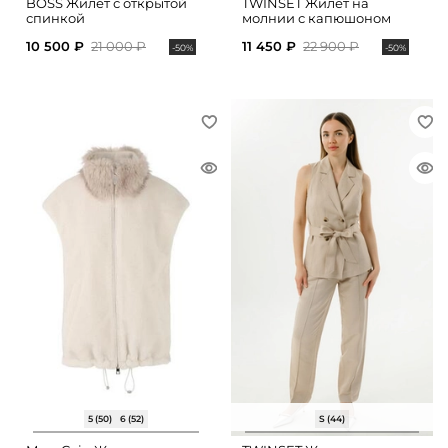
BOSS Жилет с открытой
TWINSET Жилет на
спинкой
молнии с капюшоном
10 500 ₽
21 000 ₽
11 450 ₽
22 900 ₽
-50%
-50%
5 (50)
6 (52)
S (44)