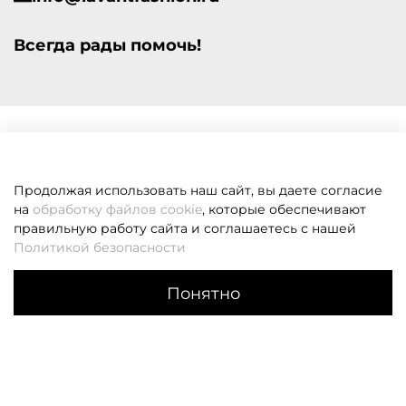
Всегда рады помочь!
Продолжая использовать наш сайт, вы даете согласие
на
обработку файлов cookie
, которые обеспечивают
правильную работу сайта и соглашаетесь с нашей
Политикой безопасности
Понятно
Каталог
Поиск
Корзина
Избранное
Профиль
Если вам не удалось дозвониться, оставьте заявку и мы
вам перезвоним
Заказать звонок