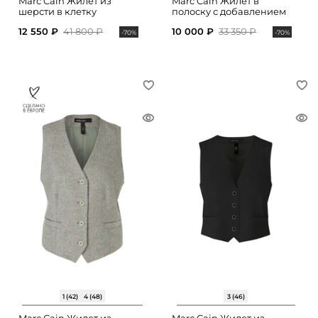
Marc Cain Жилет из
Marc Cain Жилет в
шерсти в клетку
полоску с добавлением
шерсти
12 550 ₽
41 800 ₽
10 000 ₽
33 350 ₽
-70%
-70%
1 (42)
4 (48)
3 (46)