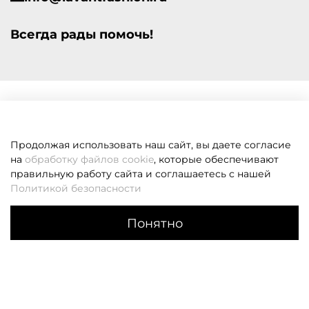
Всегда рады помочь!
Продолжая использовать наш сайт, вы даете согласие
на
обработку файлов cookie
, которые обеспечивают
правильную работу сайта и соглашаетесь с нашей
Политикой безопасности
Понятно
Каталог
Поиск
Корзина
Избранное
Профиль
Если вам не удалось дозвониться, оставьте заявку и мы
вам перезвоним
Заказать звонок