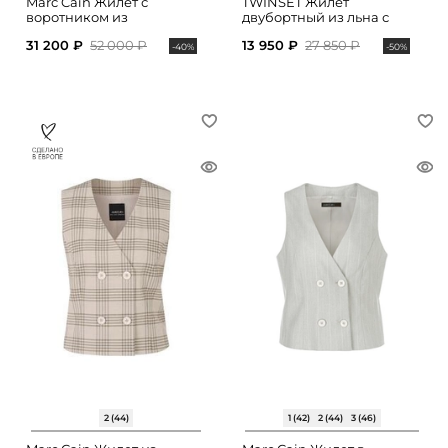
Marc Cain Жилет с
TWINSET Жилет
воротником из
двубортный из льна с
искусственного меха
поясом
31 200 ₽
52 000 ₽
13 950 ₽
27 850 ₽
-40%
-50%
2 (44)
1 (42)
2 (44)
3 (46)