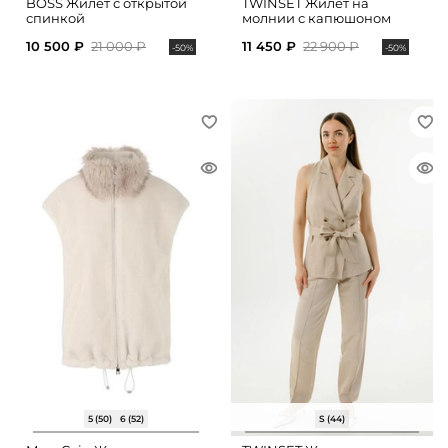
BOSS Жилет с открытой
TWINSET Жилет на
спинкой
молнии с капюшоном
10 500 ₽
21 000 ₽
11 450 ₽
22 900 ₽
-50%
-50%
5 (50)
6 (52)
S (44)