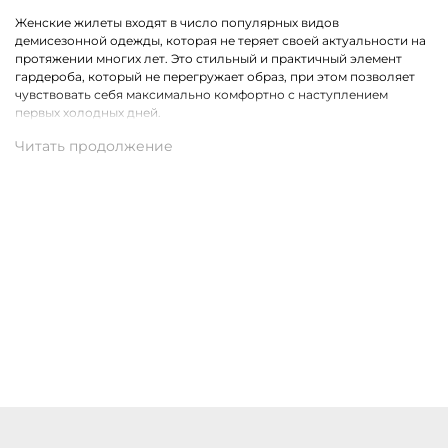
Женские жилеты входят в число популярных видов
демисезонной одежды, которая не теряет своей актуальности на
протяжении многих лет. Это стильный и практичный элемент
гардероба, который не перегружает образ, при этом позволяет
чувствовать себя максимально комфортно с наступлением
первых холодных дней.
Какие модели одежды премиального класса представлены в
ассортименте
Коллекция бренда Marc Cain расширена модными жилетами в
самых разных актуальных фасонах. На выбор доступны стеганные,
удлиненные, двусторонние и классические модели.
Присутствуют утепленные пухом жилеты из водонепроницаемого
материала, которые являются прекрасной альтернативой для
привычной верхней одежды.
Купить женские жилеты Marc Cain с доставкой по Назарово
Купить женские жилеты премиального бренда Marc Cain можно
по доступной цене в нашем магазине одежды. Хотим предложить
на выбор стильные модели в разных цветах и фасонах. В наличии
разные размеры. Действует удобная доставка оформленных
покупок по Назарово и другим населённым пунктам России.