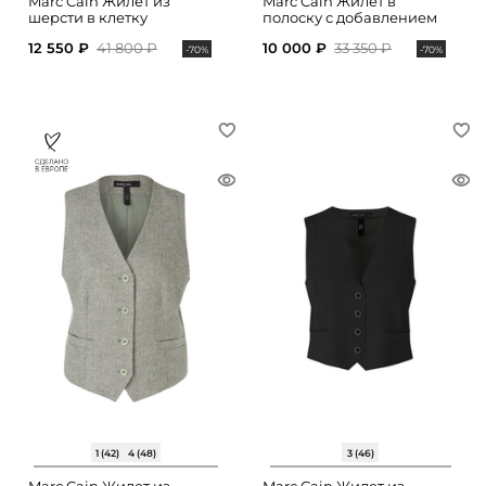
Marc Cain Жилет из
Marc Cain Жилет в
шерсти в клетку
полоску с добавлением
шерсти
12 550 ₽
41 800 ₽
10 000 ₽
33 350 ₽
-70%
-70%
1 (42)
4 (48)
3 (46)