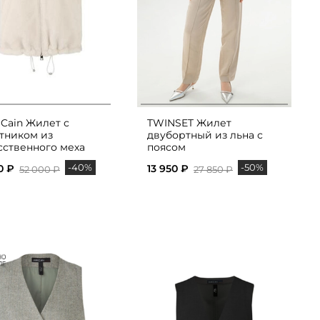
 Cain Жилет с
TWINSET Жилет
тником из
двубортный из льна с
сственного меха
поясом
-40%
-50%
0 ₽
13 950 ₽
52 000 ₽
27 850 ₽