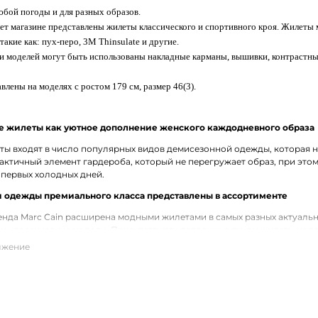
юбой погоды и для разных образов.
т магазине представлены жилеты классического и спортивного кроя. Жилеты м
такие как: пух-перо, 3M Thinsulate и другие.
и моделей могут быть использованы накладные карманы, вышивки, контрастны
влены на моделях с ростом 179 см, размер 46(3).
 жилеты как уютное дополнение женского каждодневного образа
ы входят в число популярных видов демисезонной одежды, которая не
актичный элемент гардероба, который не перегружает образ, при это
 первых холодных дней.
 одежды премиального класса представлены в ассортименте
нда Marc Cain расширена модными жилетами в самых разных актуальн
и классические модели. Присутствуют утепленные пухом жилеты из 
 для привычной верхней одежды.
ие жилеты Marc Cain с доставкой по Соликамску
е жилеты премиального бренда Marc Cain можно по доступной цене 
ых цветах и фасонах. В наличии разные размеры. Действует удобная 
унктам России.