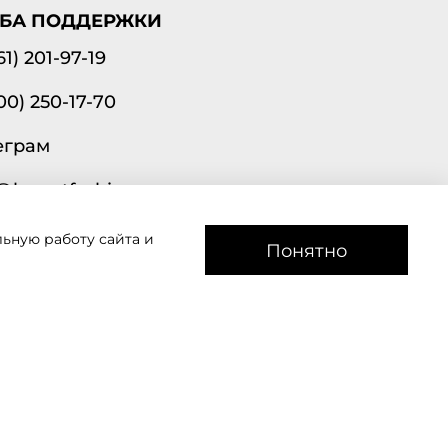
БА ПОДДЕРЖКИ
61) 201-97-19
00) 250-17-70
еграм
@lavantfashion.ru
ьную работу сайта и
а рады помочь!
Понятно
звоним