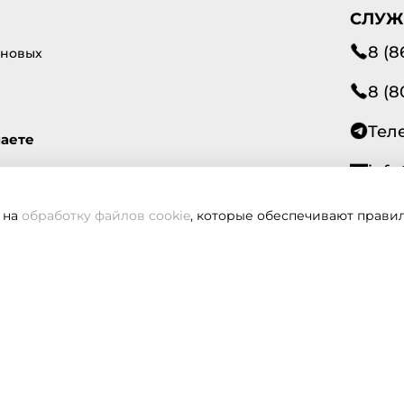
СЛУЖ
8 (8
 новых
8 (8
Тел
маете
info
 на
обработку файлов cookie
, которые обеспечивают правил
Всегд
вам не удалось дозвониться, оставьте заявку и мы вам пере
Заказать звонок