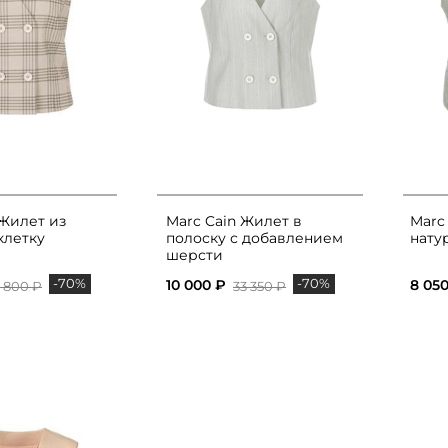
 Жилет из
Marc Cain Жилет в
Marc
клетку
полоску с добавлением
нату
шерсти
-70%
-70%
10 000 ₽
8 05
 800 ₽
33 350 ₽