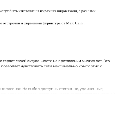
огут быть изготовлены из разных видов ткани, с разными
е отстрочки и фирменная фурнитура от Marc Cain .
 теряет своей актуальности на протяжении многих лет. Это
м позволяет чувствовать себя максимально комфортно с
ых фасонах. На выбор доступны стеганные, удлиненные,
водонепроницаемого материала, которые являются прекрасной
в нашем магазине одежды. Хотим предложить на выбор стильные
доставка оформленных покупок по Соликамску и другим