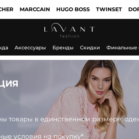
MARCCAIN
HUGO BOSS
TWINSET
DOROTHE
жда
Аксессуары
Бренды
Скидки
Финальные
ЦИЯ
 товары в единственном размере: одежда
ные условия на покупку*