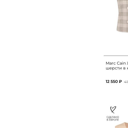
Marc Cain
шерсти в 
12 550 ₽
41