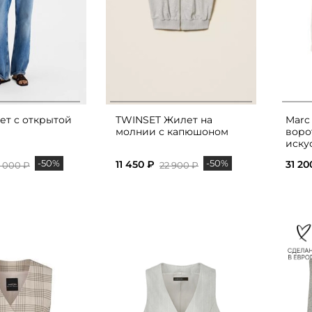
т с открытой
TWINSET Жилет на
Marc
молнии с капюшоном
воро
иску
-50%
-50%
11 450 ₽
31 20
1 000 ₽
22 900 ₽