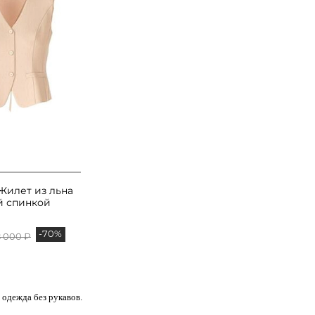
 Жилет из льна
й спинкой
-70%
8 000 ₽
 одежда без рукавов.