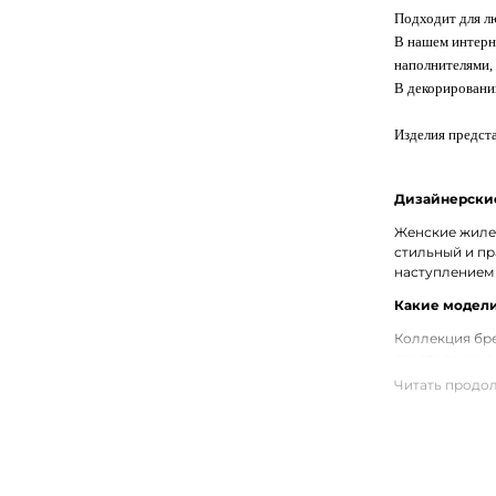
Подходит для л
В нашем интерне
наполнителями, 
В декорировани
Изделия предста
Дизайнерские
Женские жилет
стильный и пр
наступлением
Какие модели
Коллекция бре
двусторонние 
альтернативой
Купить женск
Купить женски
модели в разн
населённым п