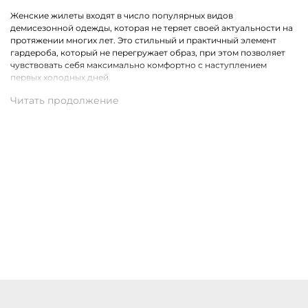
Женские жилеты входят в число популярных видов
демисезонной одежды, которая не теряет своей актуальности на
протяжении многих лет. Это стильный и практичный элемент
гардероба, который не перегружает образ, при этом позволяет
чувствовать себя максимально комфортно с наступлением
первых холодных дней.
Какие модели одежды премиального класса представлены в
ассортименте
Коллекция бренда Marc Cain расширена модными жилетами в
самых разных актуальных фасонах. На выбор доступны стеганные,
удлиненные, двусторонние и классические модели.
Присутствуют утепленные пухом жилеты из водонепроницаемого
материала, которые являются прекрасной альтернативой для
привычной верхней одежды.
Купить женские жилеты Marc Cain с доставкой по Ярославлю
Купить женские жилеты премиального бренда Marc Cain можно
по доступной цене в нашем магазине одежды. Хотим предложить
на выбор стильные модели в разных цветах и фасонах. В наличии
разные размеры. Действует удобная доставка оформленных
покупок по Ярославлю и другим населённым пунктам России.