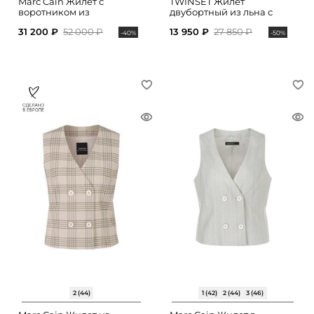
Marc Cain Жилет с
TWINSET Жилет
воротником из
двубортный из льна с
искусственного меха
поясом
31 200 ₽
52 000 ₽
13 950 ₽
27 850 ₽
-40%
-50%
2 (44)
1 (42)
2 (44)
3 (46)