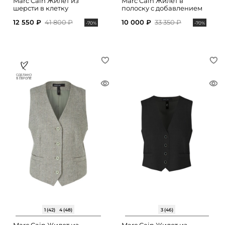
Marc Cain Жилет из
Marc Cain Жилет в
шерсти в клетку
полоску с добавлением
шерсти
12 550 ₽
41 800 ₽
10 000 ₽
33 350 ₽
-70%
-70%
1 (42)
4 (48)
3 (46)