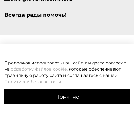
Всегда рады помочь!
Продолжая использовать наш сайт, вы даете согласие
на
обработку файлов cookie
, которые обеспечивают
правильную работу сайта и соглашаетесь с нашей
Политикой безопасности
Понятно
Каталог
Поиск
Корзина
Избранное
Профиль
Если вам не удалось дозвониться, оставьте заявку и мы
вам перезвоним
Заказать звонок