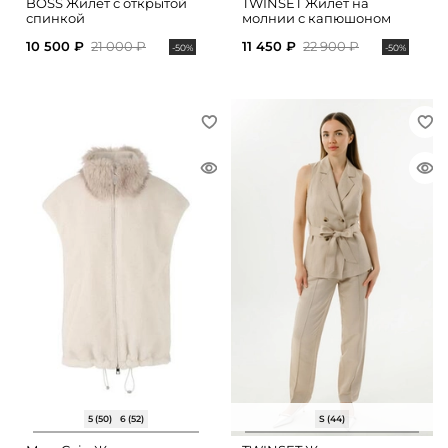
BOSS Жилет с открытой
TWINSET Жилет на
спинкой
молнии с капюшоном
10 500 ₽
21 000 ₽
11 450 ₽
22 900 ₽
-50%
-50%
5 (50)
6 (52)
S (44)