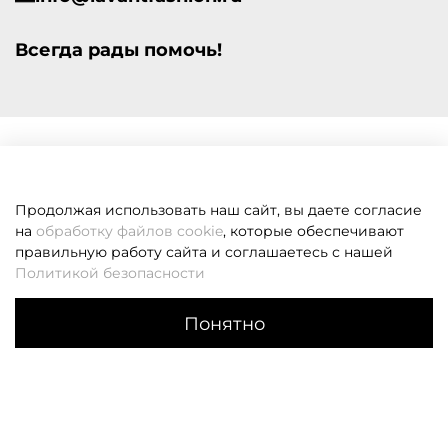
Всегда рады помочь!
Продолжая использовать наш сайт, вы даете согласие
на
обработку файлов cookie
, которые обеспечивают
правильную работу сайта и соглашаетесь с нашей
Политикой безопасности
Понятно
Каталог
Поиск
Корзина
Избранное
Профиль
Если вам не удалось дозвониться, оставьте заявку и мы
вам перезвоним
Заказать звонок