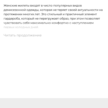
Женские жилеты входят в число популярных видов
демисезонной одежды, которая не теряет своей актуальности на
протяжении многих лет. Это стильный и практичный элемент
гардероба, который не перегружает образ, при этом позволяет
чувствовать себя максимально комфортно с наступлением
первых холодных дней.
Какие модели одежды премиального класса представлены в
ассортименте
Коллекция бренда Marc Cain расширена модными жилетами в
самых разных актуальных фасонах. На выбор доступны стеганные,
удлиненные, двусторонние и классические модели.
Присутствуют утепленные пухом жилеты из водонепроницаемого
материала, которые являются прекрасной альтернативой для
привычной верхней одежды.
Купить женские жилеты Marc Cain с доставкой по Жирновску
Купить женские жилеты премиального бренда Marc Cain можно
по доступной цене в нашем магазине одежды. Хотим предложить
на выбор стильные модели в разных цветах и фасонах. В наличии
разные размеры. Действует удобная доставка оформленных
покупок по Жирновску и другим населённым пунктам России.