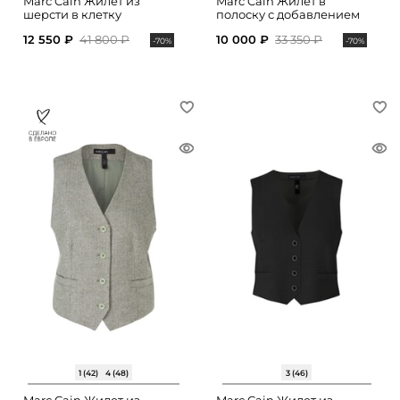
Marc Cain Жилет из
Marc Cain Жилет в
шерсти в клетку
полоску с добавлением
шерсти
12 550 ₽
41 800 ₽
10 000 ₽
33 350 ₽
-70%
-70%
1 (42)
4 (48)
3 (46)