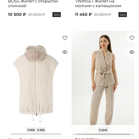
BOSS Жилет с открытой
TWINSET Жилет на
спинкой
молнии с капюшоном
10 500 ₽
21 000 ₽
11 450 ₽
22 900 ₽
-50%
-50%
5 (50)
6 (52)
S (44)