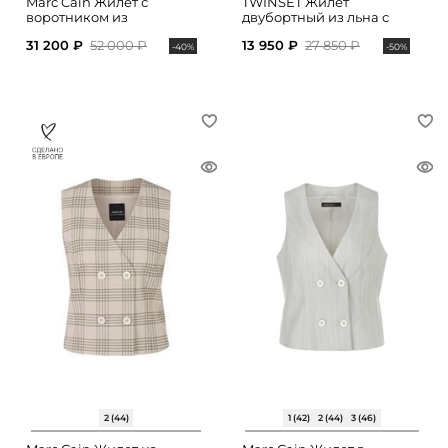
Marc Cain Жилет с
TWINSET Жилет
воротником из
двубортный из льна с
искусственного меха
поясом
31 200 ₽
52 000 ₽
13 950 ₽
27 850 ₽
-40%
-50%
2 (44)
1 (42)
2 (44)
3 (46)