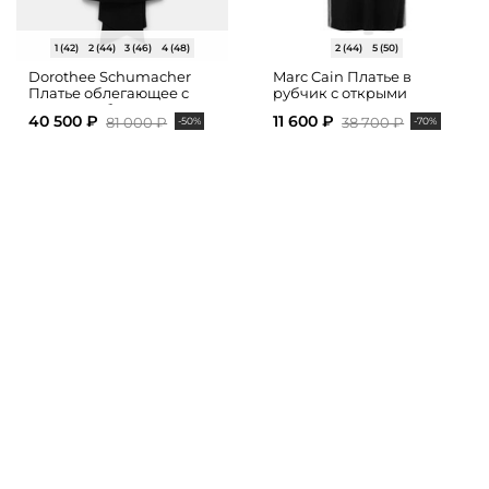
1 (42)
2 (44)
3 (46)
4 (48)
2 (44)
5 (50)
Dorothee Schumacher
Marc Cain Платье в
Платье облегающее с
рубчик с открыми
атласным бантом
плечами
40 500 ₽
11 600 ₽
81 000 ₽
38 700 ₽
-50%
-70%