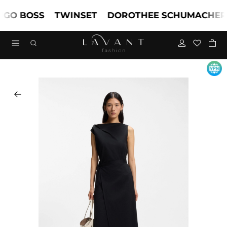
O BOSS
TWINSET
DOROTHEE SCHUMACHER