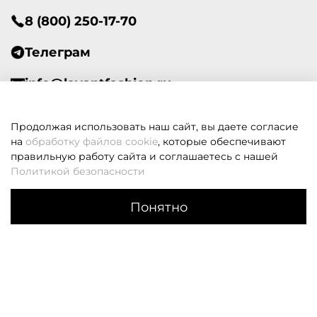
8 (800) 250-17-70
Телеграм
info@lavantfashion.ru
Всегда рады помочь!
Продолжая использовать наш сайт, вы даете согласие
на
обработку файлов cookie
, которые обеспечивают
правильную работу сайта и соглашаетесь с нашей
Политикой безопасности
В корзину
Если вам не удалось дозвониться, оставьте заявку и мы
Понятно
вам перезвоним
Каталог
Поиск
Корзина
Избранное
Профиль
Заказать звонок