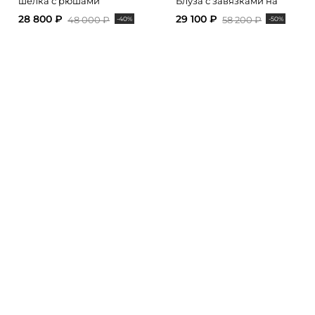
шелка с рюшами
Блуза с завязками на
рукавах
28 800 ₽
29 100 ₽
48 000 ₽
58 200 ₽
-40%
-50%