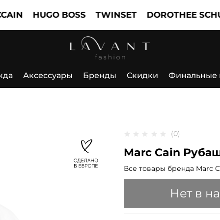
HUGO BOSS
TWINSET
DOROTHEE SCHUMAC
жда
Аксессуары
Бренды
Скидки
Финальные
(0)
Marc Cain Руба
Все товары бренда Marc C
Нет в н