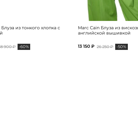
 Блуза из тонкого хлопка с
Marc Cain Блуза из вискоз
й
английской вышивкой
13 150 ₽
38 900 ₽
26 250 ₽
-60%
-50%