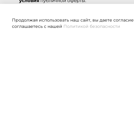
условия
публичной оферты.
Подписаться
Продолжая использовать наш сайт, вы даете согласие
соглашаетесь с нашей
Политикой безопасности
Если 
О НАС
КЛИЕНТАМ
О компании
Оплата
Контакты
Доставка
Система лояльности
Размерная сетка
Новости и статьи
Как заказать?
Обратная связь
Обмен и возврат