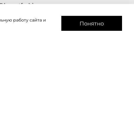
@lavantfashion.ru
ьную работу сайта и
а рады помочь!
Понятно
звоним
Мы в соц сетях
АДРЕС: 350007, Краснодар, ул.
Индустриальная, дом 2, литер Л., офис 43.
Ежедневно с 11 до 19 часов
ДОСТАВКА ПО РФ