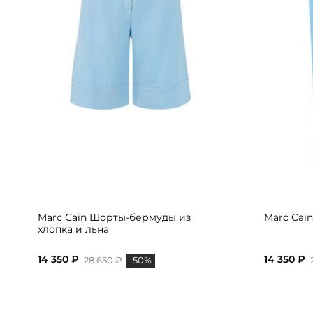
Marc Cain Шорты-бермуды из
Marc Cai
хлопка и льна
14 350 ₽
14 350 ₽
28 650 ₽
-50%