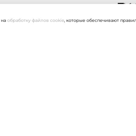
info
 на
обработку файлов cookie
, которые обеспечивают правил
Всегд
вам не удалось дозвониться, оставьте заявку и мы вам пере
Заказать звонок