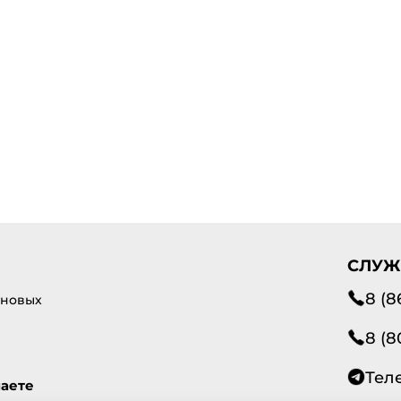
СЛУЖ
8 (8
 новых
8 (8
Тел
маете