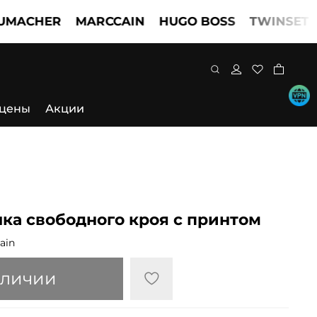
HER
MARCCAIN
HUGO BOSS
TWINSET
DOR
 цены
Акции
шка свободного кроя с принтом
ain
аличии