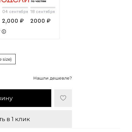
04 сентября
18 сентября
2,000 ₽
2000 ₽
т
 size)
Нашли дешевле?
зину
ь в 1 клик