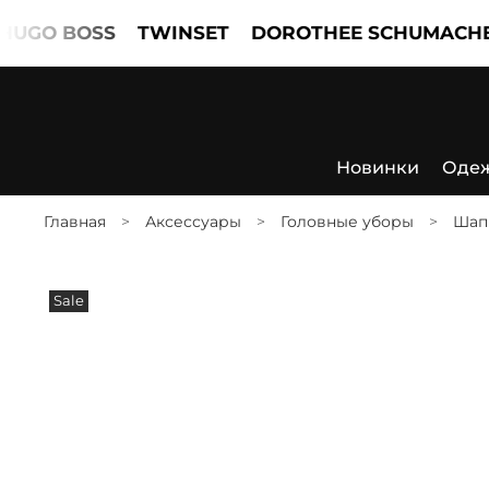
GO BOSS
TWINSET
DOROTHEE SCHUMACHER
Новинки
Оде
Главная
Аксессуары
Головные уборы
Шап
Sale