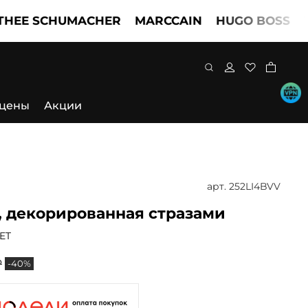
EE SCHUMACHER
MARCCAIN
HUGO BOSS
TW
 цены
Акции
арт.
252LI4BVV
 декорированная стразами
ET
₽
-40%