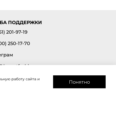
БА ПОДДЕРЖКИ
61) 201-97-19
00) 250-17-70
еграм
@lavantfashion.ru
ьную работу сайта и
а рады помочь!
Понятно
звоним