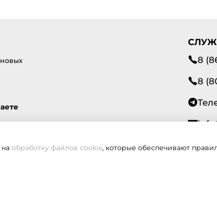
СЛУЖ
8 (8
 новых
8 (8
Тел
маете
info
 на
обработку файлов cookie
, которые обеспечивают правил
Всегд
вам не удалось дозвониться, оставьте заявку и мы вам пере