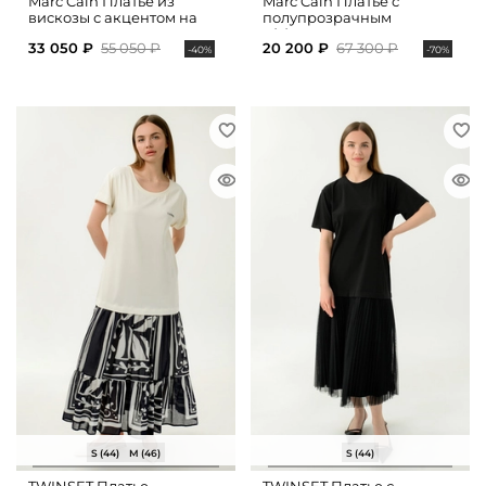
Marc Cain Платье из
Marc Cain Платье с
вискозы с акцентом на
полупрозрачным
талии
эффектом
33 050 ₽
55 050 ₽
20 200 ₽
67 300 ₽
-40%
-70%
S (44)
M (46)
S (44)