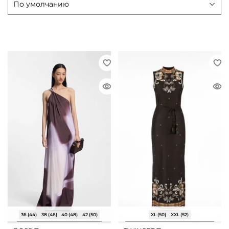
36 (44)
38 (46)
40 (48)
42 (50)
XL (50)
XXL (52)