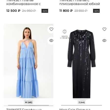
TWINSET Платье
TWINSET Платье с
комбинированное с
плиссированной юбкой
принтом
12 500 ₽
24 950 ₽
11 800 ₽
23 550 ₽
-50%
-50%
M (46)
2 (44)
TWINSET Сарафан на
Marc Cain Платье с