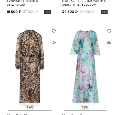
TWINSET Платье с
Marc Cain Платье макси с
вышивкой
элегантным узором
18 500 ₽
37 000 ₽
34 500 ₽
69 000 ₽
-50%
-50%
3 (46)
5 (50)