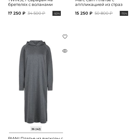
бретелях с воланами
аппликацией из страз
17 250 ₽
34 500 ₽
15 250 ₽
50 800 ₽
-50%
-70%
36 (42)
RIANI Платье из вискозы с