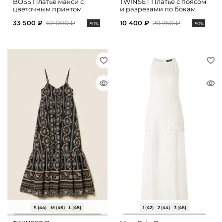
BOSS Платье макси с
TWINSET Платье с поясом
цветочным принтом
и разрезами по бокам
33 500 ₽
67 000 ₽
10 400 ₽
20 750 ₽
-50%
-50%
S (44)
M (46)
L (48)
1 (42)
2 (44)
3 (46)