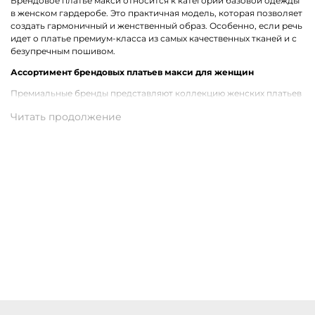
Брендовое платье макси относится к категории базовой одежды
в женском гардеробе. Это практичная модель, которая позволяет
создать гармоничный и женственный образ. Особенно, если речь
идет о платье премиум-класса из самых качественных тканей и с
безупречным пошивом.
Ассортимент брендовых платьев макси для женщин
Премиальные бренды представляют коллекцию женских платьев
макси, которые уместны для разных случаев. Отличным
вариантом являются приталенные модели с коротким или
длинным рукавом. Предлагаем как более сдержанные платья в
нейтральной цветовой гамме, так и одежду с необычными
принтами, которые придают легкость и изюминку образу.
Купить женское платье макси в Бузулуке
На нашем сайте можно в режиме онлайн выбрать и заказать
женское платье макси от бренда премиум-класса. В наличии
трендовые модели из лучших материалов. Большой выбор
размеров. Удобная доставка покупок службой СДЭК по Бузулуку.