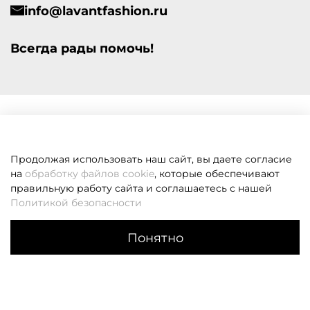
info@lavantfashion.ru
Всегда рады помочь!
Продолжая использовать наш сайт, вы даете согласие
на
обработку файлов cookie
, которые обеспечивают
правильную работу сайта и соглашаетесь с нашей
Политикой безопасности
Понятно
Каталог
Поиск
Корзина
Избранное
Профиль
Если вам не удалось дозвониться, оставьте заявку и мы
вам перезвоним