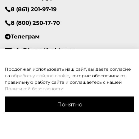
8 (861) 201-97-19
8 (800) 250-17-70
Телеграм
info@lavantfashion.ru
Всегда рады помочь!
Продолжая использовать наш сайт, вы даете согласие
на
обработку файлов cookie
, которые обеспечивают
правильную работу сайта и соглашаетесь с нашей
Политикой безопасности
В корзину
Если вам не удалось дозвониться, оставьте заявку и мы
Понятно
вам перезвоним
Каталог
Поиск
Корзина
Избранное
Профиль
Заказать звонок