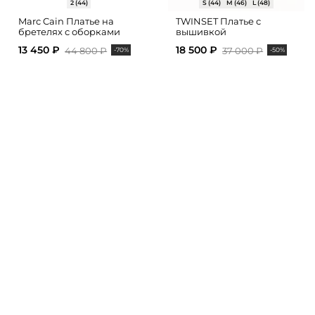
2 (44)
S (44)
M (46)
L (48)
Marc Cain Платье на
TWINSET Платье с
бретелях с оборками
вышивкой
13 450 ₽
18 500 ₽
44 800 ₽
37 000 ₽
-70%
-50%