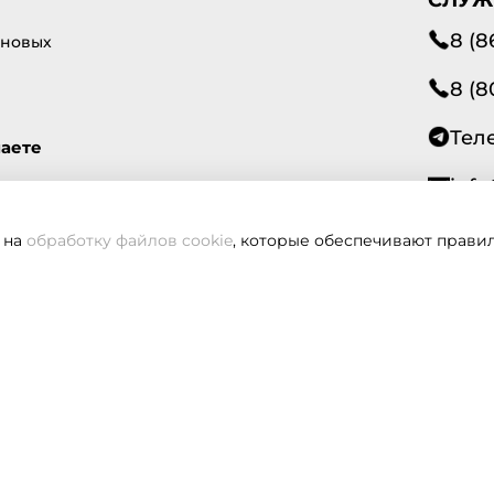
8 (8
 новых
8 (8
Тел
маете
info
 на
обработку файлов cookie
, которые обеспечивают правил
Всегд
вам не удалось дозвониться, оставьте заявку и мы вам пере
Заказать звонок