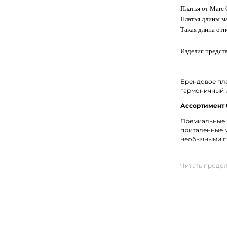
Платья от Marc
Платья длины ма
Такая длина отн
Изделия предста
Брендовое пла
гармоничный и
Ассортимент 
Премиальные б
приталенные м
необычными пр
Купить женск
На нашем сайт
лучших матери