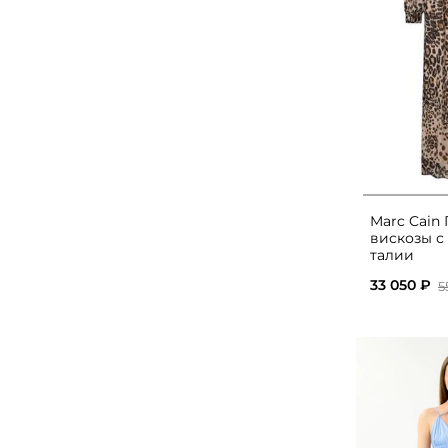
Marc Cain 
вискозы с
талии
33 050 ₽
5