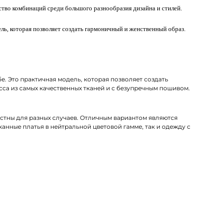
ство комбинаций среди большого разнообразия дизайна и стилей.
ель, которая позволяет создать гармоничный и женственный образ.
. Это практичная модель, которая позволяет создать
сса из самых качественных тканей и с безупречным пошивом.
стны для разных случаев. Отличным вариантом являются
нные платья в нейтральной цветовой гамме, так и одежду с
т бренда премиум-класса. В наличии трендовые модели из
ДЭК по Губкину.