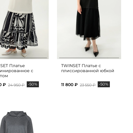
SET Платье
TWINSET Платье с
инированное с
плиссированной юбкой
том
-50%
-50%
0 ₽
11 800 ₽
24 950 ₽
23 550 ₽