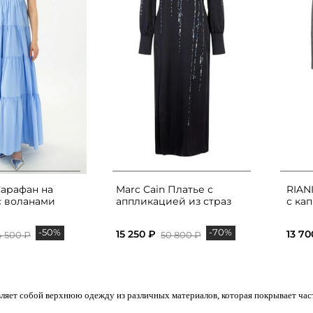
арафан на
Marc Cain Платье с
RIAN
с воланами
аппликацией из страз
с ка
-50%
-70%
15 250 ₽
13 70
4 500 ₽
50 800 ₽
ляет собой верхнюю одежду из различных материалов, которая покрывает част