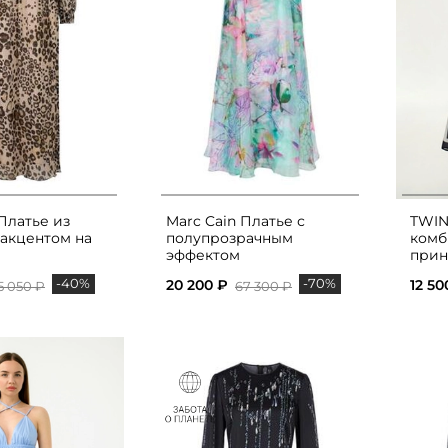
Платье из
Marc Cain Платье с
TWIN
 акцентом на
полупрозрачным
комб
эффектом
прин
-40%
-70%
20 200 ₽
12 50
5 050 ₽
67 300 ₽