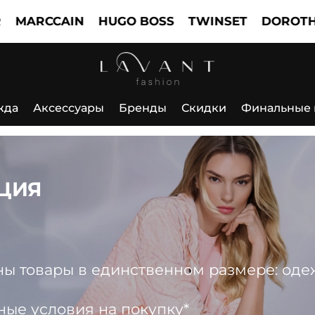
CCAIN
HUGO BOSS
TWINSET
DOROTHEE SC
жда
Аксессуары
Бренды
Скидки
Финальные
ЦИЯ
 товары в единственном размере: одежда
ные условия на покупку*