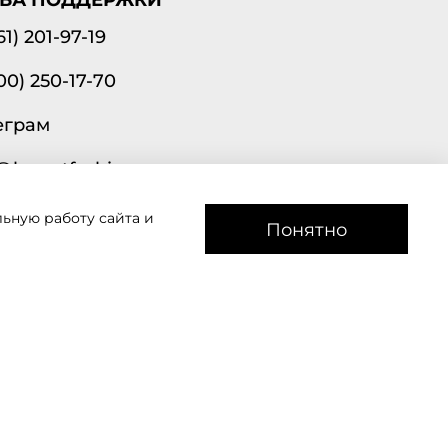
61) 201-97-19
00) 250-17-70
еграм
@lavantfashion.ru
ьную работу сайта и
а рады помочь!
Понятно
звоним
Мы в соц сетях