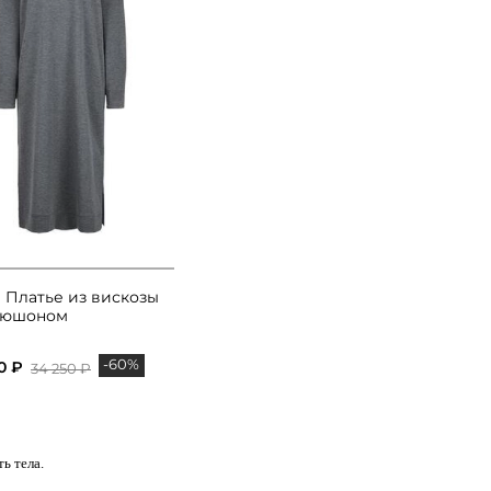
I Платье из вискозы
пюшоном
-60%
0 ₽
34 250 ₽
ь тела.