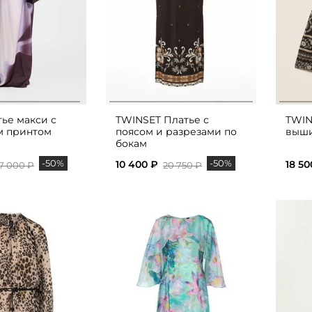
ье макси с
TWINSET Платье с
TWIN
м принтом
поясом и разрезами по
выш
бокам
-50%
-50%
10 400 ₽
18 50
7 000 ₽
20 750 ₽