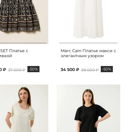
SET Платье с
Marc Cain Платье макси с
ивкой
элегантным узором
-50%
-50%
0 ₽
34 500 ₽
37 000 ₽
69 000 ₽