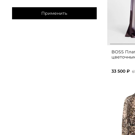
Применить
BOSS Плат
цветочны
33 500 ₽
6