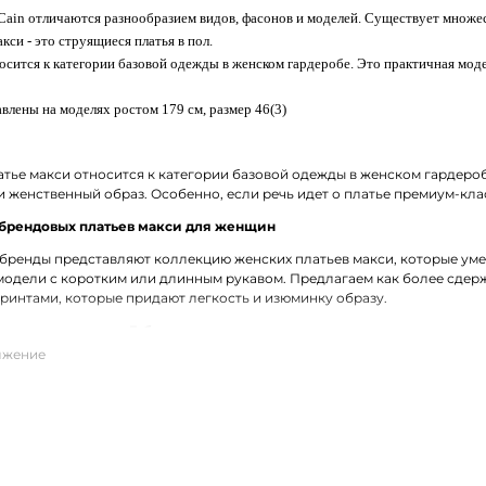
 Cain отличаются разнообразием видов, фасонов и моделей. Существует множе
кси - это струящиеся платья в пол.
осится к категории базовой одежды в женском гардеробе. Это практичная мод
влены на моделях ростом 179 см, размер 46(3)
тье макси относится к категории базовой одежды в женском гардеробе
 женственный образ. Особенно, если речь идет о платье премиум-кла
брендовых платьев макси для женщин
ренды представляют коллекцию женских платьев макси, которые уме
одели с коротким или длинным рукавом. Предлагаем как более сдержа
интами, которые придают легкость и изюминку образу.
ое платье макси в Губкине
е можно в режиме онлайн выбрать и заказать женское платье макси о
алов. Большой выбор размеров. Удобная доставка покупок службой С