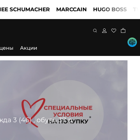
HUMACHER
MARCCAIN
HUGO BOSS
TWINSET
 цены
Акции
 3 (46) , обувь 37 р.