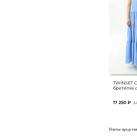
TWINSET С
бретелях 
17 250 ₽
3
Платье представ