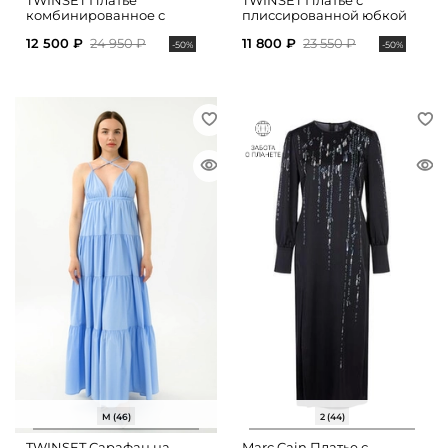
TWINSET Платье
TWINSET Платье с
комбинированное с
плиссированной юбкой
принтом
12 500 ₽
24 950 ₽
11 800 ₽
23 550 ₽
-50%
-50%
M (46)
2 (44)
TWINSET Сарафан на
Marc Cain Платье с