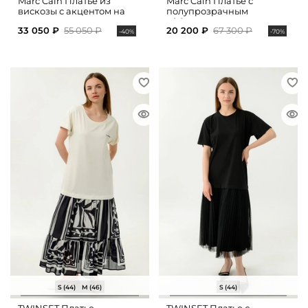
Marc Cain Платье из
Marc Cain Платье с
вискозы с акцентом на
полупрозрачным
талии
эффектом
33 050 ₽
55 050 ₽
20 200 ₽
67 300 ₽
-40%
-70%
S (44)
M (46)
S (44)