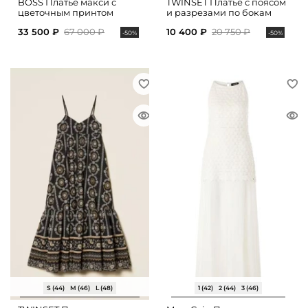
BOSS Платье макси с
TWINSET Платье с поясом
цветочным принтом
и разрезами по бокам
33 500 ₽
67 000 ₽
10 400 ₽
20 750 ₽
-50%
-50%
S (44)
M (46)
L (48)
1 (42)
2 (44)
3 (46)