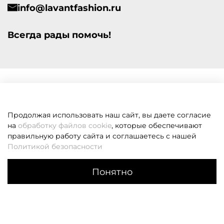
info@lavantfashion.ru
Всегда рады помочь!
Продолжая использовать наш сайт, вы даете согласие
на
обработку файлов cookie
, которые обеспечивают
правильную работу сайта и соглашаетесь с нашей
Политикой безопасности
Понятно
Каталог
Поиск
Корзина
Избранное
Профиль
Если вам не удалось дозвониться, оставьте заявку и мы
вам перезвоним