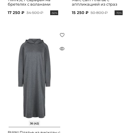
бретелях с воланами
аппликацией из страз
17 250 ₽
34 500 ₽
15 250 ₽
50 800 ₽
-50%
-70%
36 (42)
RIANI Платье из вискозы с