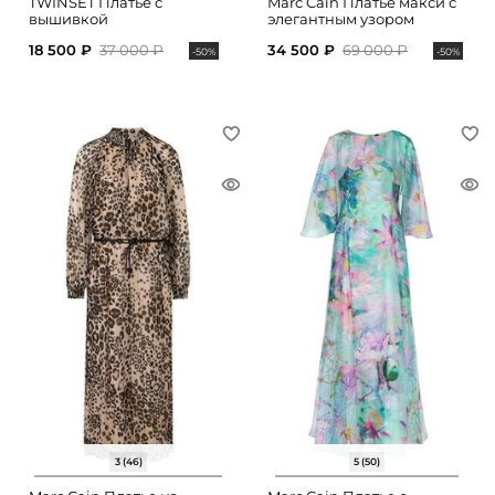
TWINSET Платье с
Marc Cain Платье макси с
вышивкой
элегантным узором
18 500 ₽
37 000 ₽
34 500 ₽
69 000 ₽
-50%
-50%
3 (46)
5 (50)