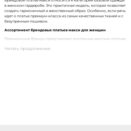
Брендовое платье макси относится к категории базовой одежды
в женском гардеробе. Это практичная модель, которая позволяет
создать гармоничный и женственный образ. Особенно, если речь
идет о платье премиум-класса из самых качественных тканей и с
безупречным пошивом.
Ассортимент брендовых платьев макси для женщин
Премиальные бренды представляют коллекцию женских платьев
макси, которые уместны для разных случаев. Отличным
вариантом являются приталенные модели с коротким или
длинным рукавом. Предлагаем как более сдержанные платья в
нейтральной цветовой гамме, так и одежду с необычными
принтами, которые придают легкость и изюминку образу.
Купить женское платье макси в Обнинске
На нашем сайте можно в режиме онлайн выбрать и заказать
женское платье макси от бренда премиум-класса. В наличии
трендовые модели из лучших материалов. Большой выбор
размеров. Удобная доставка покупок службой СДЭК по
Обнинску.