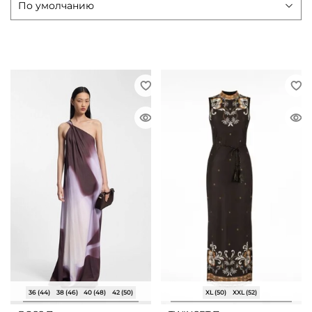
36 (44)
38 (46)
40 (48)
42 (50)
XL (50)
XXL (52)