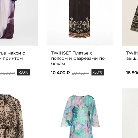
ье макси с
TWINSET Платье с
TWIN
м принтом
поясом и разрезами по
выш
бокам
-50%
-50%
10 400 ₽
18 50
7 000 ₽
20 750 ₽