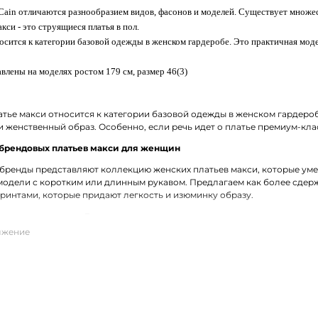
 Cain отличаются разнообразием видов, фасонов и моделей. Существует множе
кси - это струящиеся платья в пол.
осится к категории базовой одежды в женском гардеробе. Это практичная мод
влены на моделях ростом 179 см, размер 46(3)
тье макси относится к категории базовой одежды в женском гардеробе
 женственный образ. Особенно, если речь идет о платье премиум-кла
брендовых платьев макси для женщин
ренды представляют коллекцию женских платьев макси, которые уме
одели с коротким или длинным рукавом. Предлагаем как более сдержа
интами, которые придают легкость и изюминку образу.
ое платье макси в Воскресенске
е можно в режиме онлайн выбрать и заказать женское платье макси о
алов. Большой выбор размеров. Удобная доставка покупок службой 