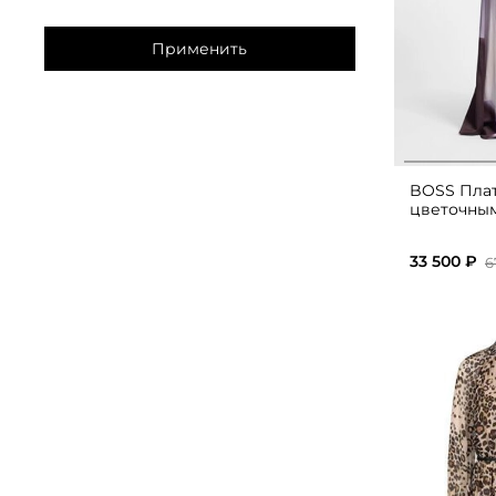
Применить
BOSS Плат
цветочны
33 500 ₽
6