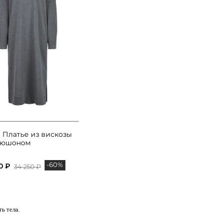
I Платье из вискозы
пюшоном
-60%
0 ₽
34 250 ₽
ь тела.