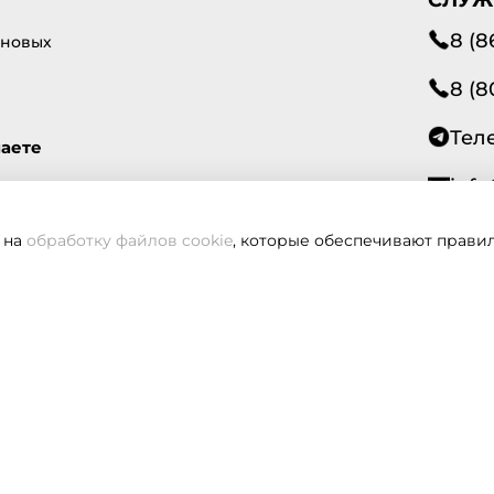
8 (8
 новых
8 (8
Тел
маете
info
 на
обработку файлов cookie
, которые обеспечивают правил
Всегд
вам не удалось дозвониться, оставьте заявку и мы вам пере
Заказать звонок