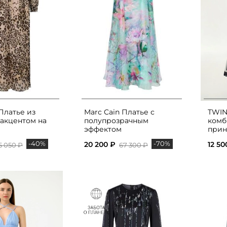
Платье из
Marc Cain Платье с
TWIN
 акцентом на
полупрозрачным
комб
эффектом
прин
-40%
-70%
20 200 ₽
12 50
5 050 ₽
67 300 ₽