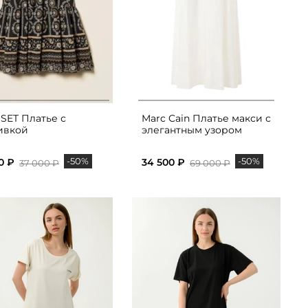
SET Платье с
Marc Cain Платье макси с
ивкой
элегантным узором
-50%
-50%
0 ₽
34 500 ₽
37 000 ₽
69 000 ₽