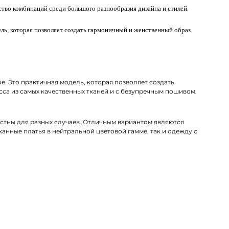
ство комбинаций среди большого разнообразия дизайна и стилей.
ель, которая позволяет создать гармоничный и женственный образ.
. Это практичная модель, которая позволяет создать
сса из самых качественных тканей и с безупречным пошивом.
стны для разных случаев. Отличным вариантом являются
нные платья в нейтральной цветовой гамме, так и одежду с
т бренда премиум-класса. В наличии трендовые модели из
СДЭК по Воскресенску.