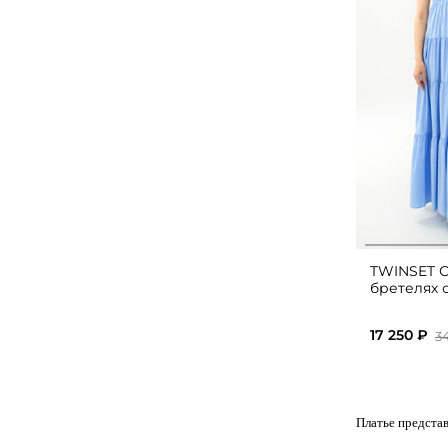
TWINSET С
бретелях 
17 250 ₽
3
Платье представ