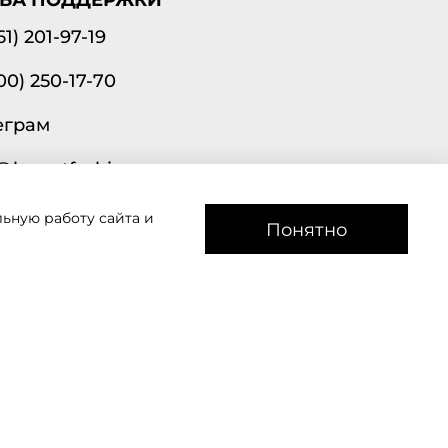
61) 201-97-19
00) 250-17-70
еграм
@lavantfashion.ru
ьную работу сайта и
а рады помочь!
Понятно
звоним
Мы в соц сетях