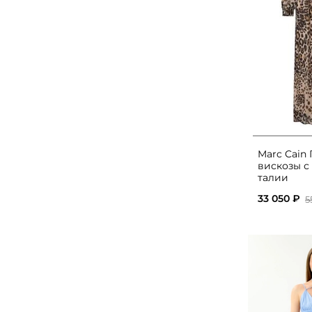
Marc Cain 
вискозы с
талии
33 050 ₽
5