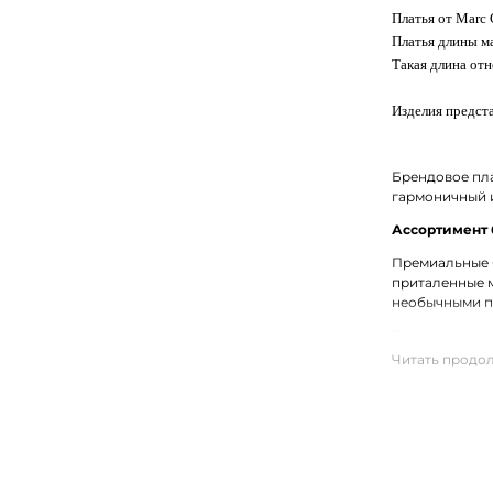
Платья от Marc
Платья длины ма
Такая длина отн
Изделия предста
Брендовое пла
гармоничный и
Ассортимент 
Премиальные б
приталенные м
необычными пр
Купить женск
На нашем сайт
лучших матери