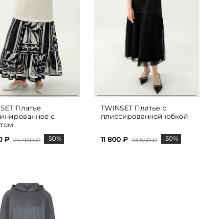
SET Платье
TWINSET Платье с
инированное с
плиссированной юбкой
том
-50%
-50%
0 ₽
11 800 ₽
24 950 ₽
23 550 ₽