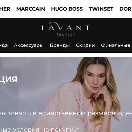
MARCCAIN
HUGO BOSS
TWINSET
DOROTHEE
жда
Аксессуары
Бренды
Скидки
Финальные
ЦИЯ
 товары в единственном размере: одежда
ные условия на покупку*