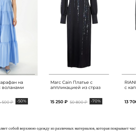
арафан на
Marc Cain Платье с
RIAN
с воланами
аппликацией из страз
с ка
-50%
-70%
15 250 ₽
13 70
4 500 ₽
50 800 ₽
ляет собой верхнюю одежду из различных материалов, которая покрывает част