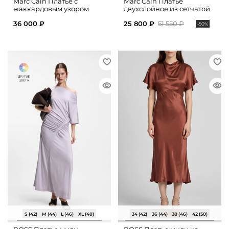
Marc Cain Платье с
Marc Cain Платье
жаккардовым узором
двухслойное из сетчатой
ткани
36 000 ₽
25 800 ₽
51 550 ₽
-50%
S (42)
M (44)
L (46)
XL (48)
34 (42)
36 (44)
38 (46)
42 (50)