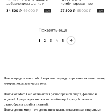
добавлением шелка и
комбинированное
акцентным поясом на
34 500 ₽
69 000 ₽
27 500 ₽
55 000 ₽
талии
-50%
-50%
Показать еще
1
2
3
4
5
Платье представляет собой верхнюю одежду из различных материалов,
которая покрывает часть тела.
Платья от Marc Cain отличаются разнообразием видов, фасонов и
моделей. Существует множество комбинаций среди большого
разнообразия дизайна и стилей.
Платье длины миди - это длина ниже колен, оставляющая открытыми