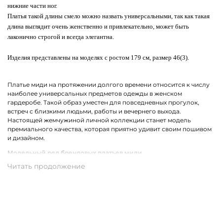
нижние части ног.
Платья такой длины смело можно назвать универсальными, так как такая
длина выглядит очень женственно и привлекательно, может быть
лаконично строгой и всегда элегантна.
Изделия представлены на моделях с ростом 179 см, размер 46(3).
Платье миди на протяжении долгого времени относится к числу
наиболее универсальных предметов одежды в женском
гардеробе. Такой образ уместен для повседневных прогулок,
встреч с близкими людьми, работы и вечернего выхода.
Настоящей жемчужиной личной коллекции станет модель
премиального качества, которая приятно удивит своим пошивом
и дизайном.
Модельный ряд брендовых платьев миди
В коллекции брендов премиум-класса собрались все самые
актуальные фасоны платьев миди для женщин. Среди них ярко
выделяются модели с ассиметричным кроем. Не теряет своей
популярности драпировка и облегающий силуэт. Также в моде
остаются цветочный, леопардовый, анималистичный принт и
беспроигрышная полоска.