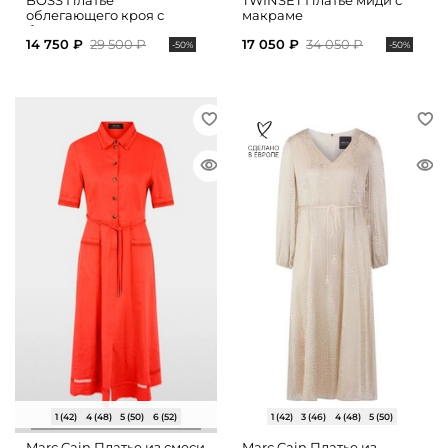
BOSS Платье
TWINSET Платье миди с
облегающего кроя с
макраме
боковыми разрезами
14 750 ₽
29 500 ₽
17 050 ₽
34 050 ₽
-50%
-50%
1 (42)
4 (48)
5 (50)
6 (52)
1 (42)
3 (46)
4 (48)
5 (50)
Marc Cain Платье из смеси
Marc Cain Платье из