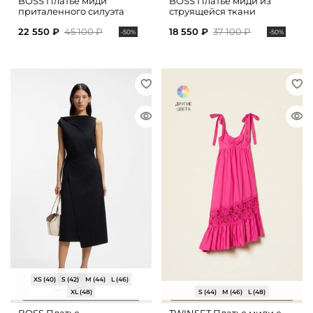
BOSS Платье миди
BOSS Платье миди из
приталенного силуэта
струящейся ткани
22 550 ₽
45 100 ₽
18 550 ₽
37 100 ₽
-50%
-50%
XS (40)
S (42)
M (44)
L (46)
XL (48)
S (44)
M (46)
L (48)