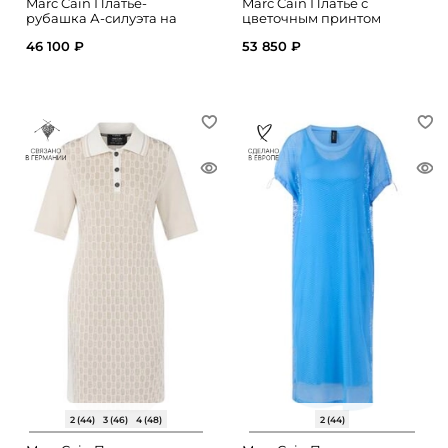
Marc Cain Платье-
Marc Cain Платье с
рубашка А-силуэта на
цветочным принтом
пуговицах
46 100 ₽
53 850 ₽
2 (44)
3 (46)
4 (48)
2 (44)