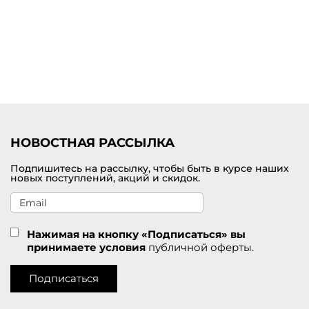
Купить платье миди от премиум-бренда с доставкой по
Архангельску
Выбрать и заказать женское платье миди по самой лучшей цене
можно на нашем сайте брендовой одежды премиум-класса. В
наличии представлен большой выбор цветов и размеров. У нас
действуют приятные скидки для покупателей. Удобная доставка
заказов службой СДЭК по Архангельску.
НОВОСТНАЯ РАССЫЛКА
Подпишитесь на рассылку, чтобы быть в курсе наших
новых поступлений, акций и скидок.
Нажимая на кнопку «Подписаться» вы
принимаете условия
публичной оферты.
Подписаться