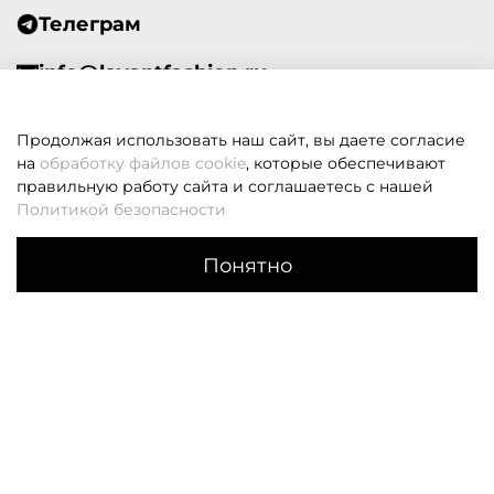
Телеграм
info@lavantfashion.ru
Всегда рады помочь!
Продолжая использовать наш сайт, вы даете согласие
на
обработку файлов cookie
, которые обеспечивают
правильную работу сайта и соглашаетесь с нашей
Политикой безопасности
В корзину
Если вам не удалось дозвониться, оставьте заявку и мы
Понятно
вам перезвоним
Каталог
Поиск
Корзина
Избранное
Профиль
Заказать звонок
О НАС
КЛИЕНТАМ
О компании
Оплата