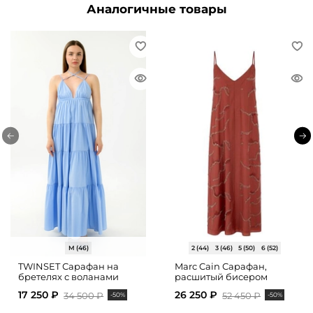
Аналогичные товары
M (46)
2 (44)
3 (46)
5 (50)
6 (52)
TWINSET Сарафан на
Marc Cain Сарафан,
бретелях с воланами
расшитый бисером
17 250 ₽
26 250 ₽
34 500 ₽
52 450 ₽
-50%
-50%