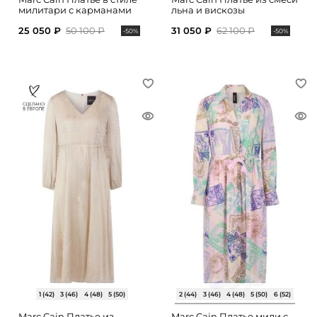
милитари с карманами
льна и вискозы
25 050 ₽
50 100 ₽
31 050 ₽
62 100 ₽
-50%
-50%
1 (42)
3 (46)
4 (48)
5 (50)
2 (44)
3 (46)
4 (48)
5 (50)
6 (52)
Marc Cain Платье из
Marc Cain Платье миди с