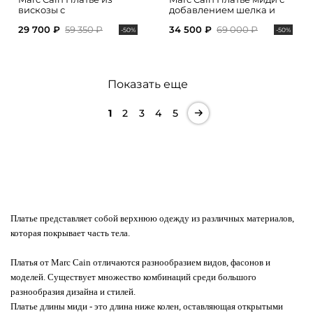
вискозы с
добавлением шелка и
анималистичным
акцентным поясом на
29 700 ₽
59 350 ₽
34 500 ₽
69 000 ₽
принтом
талии
-50%
-50%
Показать еще
1
2
3
4
5
Платье представляет собой верхнюю одежду из различных материалов,
которая покрывает часть тела.
Платья от Marc Cain отличаются разнообразием видов, фасонов и
моделей. Существует множество комбинаций среди большого
разнообразия дизайна и стилей.
Платье длины миди - это длина ниже колен, оставляющая открытыми