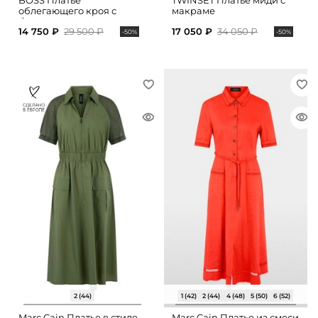
BOSS Платье
TWINSET Платье миди с
облегающего кроя с
макраме
боковыми разрезами
14 750 ₽
29 500 ₽
17 050 ₽
34 050 ₽
-50%
-50%
2 (44)
1 (42)
2 (44)
4 (48)
5 (50)
6 (52)
Marc Cain Платье в стиле
Marc Cain Платье из смеси