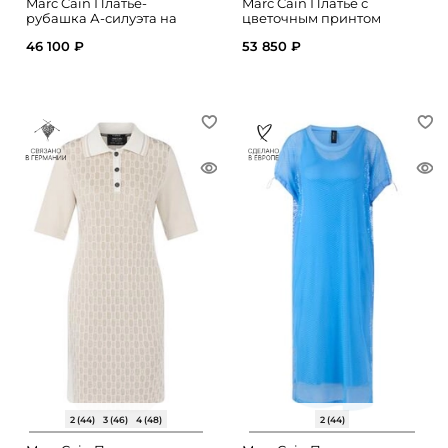
Marc Cain Платье-
Marc Cain Платье с
рубашка А-силуэта на
цветочным принтом
пуговицах
46 100 ₽
53 850 ₽
2 (44)
3 (46)
4 (48)
2 (44)