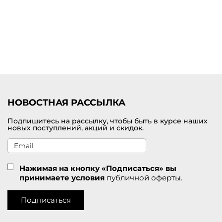
Купить платье миди от премиум-бренда с доставкой по
Фрязино
Выбрать и заказать женское платье миди по самой лучшей цене
можно на нашем сайте брендовой одежды премиум-класса. В
наличии представлен большой выбор цветов и размеров. У нас
действуют приятные скидки для покупателей. Удобная доставка
заказов службой СДЭК по Фрязино.
НОВОСТНАЯ РАССЫЛКА
Подпишитесь на рассылку, чтобы быть в курсе наших
новых поступлений, акций и скидок.
Нажимая на кнопку «Подписаться» вы
принимаете условия
публичной оферты.
Подписаться