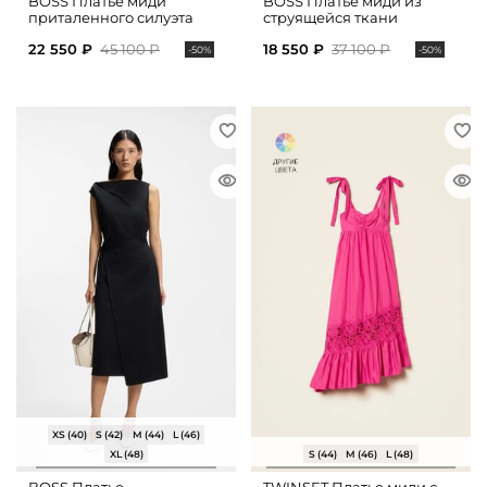
BOSS Платье миди
BOSS Платье миди из
приталенного силуэта
струящейся ткани
22 550 ₽
45 100 ₽
18 550 ₽
37 100 ₽
-50%
-50%
XS (40)
S (42)
M (44)
L (46)
XL (48)
S (44)
M (46)
L (48)