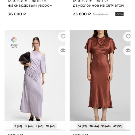
Marc Cain Платье с
Marc Cain Платье
жаккардовым узором
двухслойное из сетчатой
ткани
36 000 ₽
25 800 ₽
51 550 ₽
-50%
S (42)
M (44)
L (46)
XL (48)
34 (42)
36 (44)
38 (46)
42 (50)