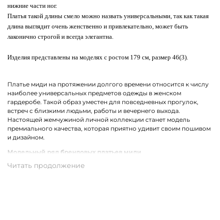
нижние части ног.
Платья такой длины смело можно назвать универсальными, так как такая
длина выглядит очень женственно и привлекательно, может быть
лаконично строгой и всегда элегантна.
Изделия представлены на моделях с ростом 179 см, размер 46(3).
Платье миди на протяжении долгого времени относится к числу
наиболее универсальных предметов одежды в женском
гардеробе. Такой образ уместен для повседневных прогулок,
встреч с близкими людьми, работы и вечернего выхода.
Настоящей жемчужиной личной коллекции станет модель
премиального качества, которая приятно удивит своим пошивом
и дизайном.
Модельный ряд брендовых платьев миди
В коллекции брендов премиум-класса собрались все самые
актуальные фасоны платьев миди для женщин. Среди них ярко
выделяются модели с ассиметричным кроем. Не теряет своей
популярности драпировка и облегающий силуэт. Также в моде
остаются цветочный, леопардовый, анималистичный принт и
беспроигрышная полоска.