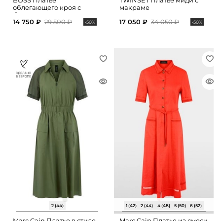
BOSS Платье
TWINSET Платье миди с
облегающего кроя с
макраме
боковыми разрезами
14 750 ₽
29 500 ₽
17 050 ₽
34 050 ₽
-50%
-50%
2 (44)
1 (42)
2 (44)
4 (48)
5 (50)
6 (52)
Marc Cain Платье в стиле
Marc Cain Платье из смеси