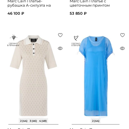
Marc Cain Платье-
Marc Cain Платье с
рубашка А-силуэта на
цветочным принтом
пуговицах
46 100 ₽
53 850 ₽
2 (44)
3 (46)
4 (48)
2 (44)