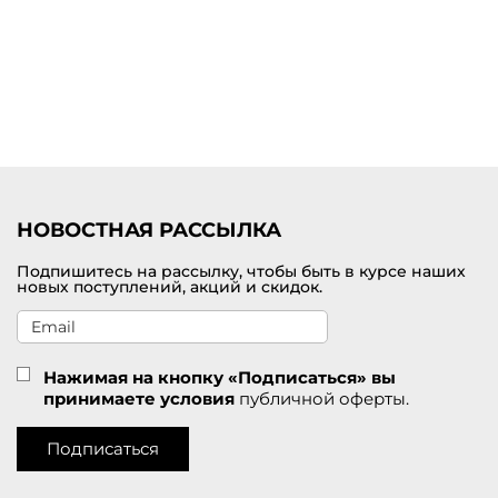
Купить платье миди от премиум-бренда с доставкой по
Нефтеюганску
Выбрать и заказать женское платье миди по самой лучшей цене
можно на нашем сайте брендовой одежды премиум-класса. В
наличии представлен большой выбор цветов и размеров. У нас
действуют приятные скидки для покупателей. Удобная доставка
заказов службой СДЭК по Нефтеюганску.
НОВОСТНАЯ РАССЫЛКА
Подпишитесь на рассылку, чтобы быть в курсе наших
новых поступлений, акций и скидок.
Нажимая на кнопку «Подписаться» вы
принимаете условия
публичной оферты.
Подписаться