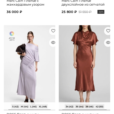
Marc Cain Платье с
Marc Cain Платье
жаккардовым узором
двухслойное из сетчатой
ткани
36 000 ₽
25 800 ₽
51 550 ₽
-50%
S (42)
M (44)
L (46)
XL (48)
34 (42)
36 (44)
38 (46)
42 (50)