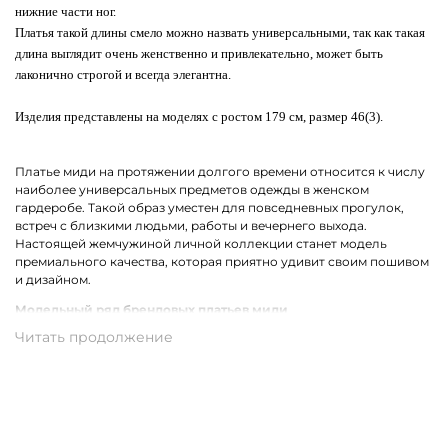
нижние части ног.
Платья такой длины смело можно назвать универсальными, так как такая
длина выглядит очень женственно и привлекательно, может быть
лаконично строгой и всегда элегантна.
Изделия представлены на моделях с ростом 179 см, размер 46(3).
Платье миди на протяжении долгого времени относится к числу
наиболее универсальных предметов одежды в женском
гардеробе. Такой образ уместен для повседневных прогулок,
встреч с близкими людьми, работы и вечернего выхода.
Настоящей жемчужиной личной коллекции станет модель
премиального качества, которая приятно удивит своим пошивом
и дизайном.
Модельный ряд брендовых платьев миди
В коллекции брендов премиум-класса собрались все самые
актуальные фасоны платьев миди для женщин. Среди них ярко
выделяются модели с ассиметричным кроем. Не теряет своей
популярности драпировка и облегающий силуэт. Также в моде
остаются цветочный, леопардовый, анималистичный принт и
беспроигрышная полоска.