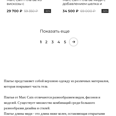
вискозы с
добавлением шелка и
анималистичным
акцентным поясом на
29 700 ₽
59 350 ₽
34 500 ₽
69 000 ₽
принтом
талии
-50%
-50%
Показать еще
1
2
3
4
5
Платье представляет собой верхнюю одежду из различных материалов,
которая покрывает часть тела.
Платья от Marc Cain отличаются разнообразием видов, фасонов и
моделей. Существует множество комбинаций среди большого
разнообразия дизайна и стилей.
Платье длины миди - это длина ниже колен, оставляющая открытыми