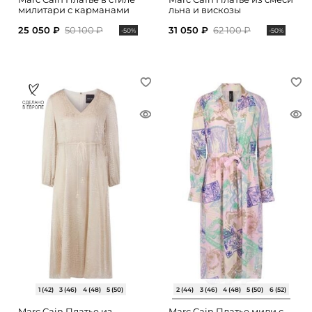
милитари с карманами
льна и вискозы
25 050 ₽
50 100 ₽
31 050 ₽
62 100 ₽
-50%
-50%
1 (42)
3 (46)
4 (48)
5 (50)
2 (44)
3 (46)
4 (48)
5 (50)
6 (52)
Marc Cain Платье из
Marc Cain Платье миди с