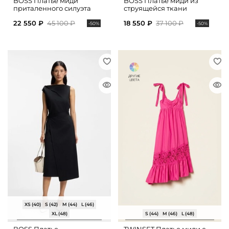
BOSS Платье миди
BOSS Платье миди из
приталенного силуэта
струящейся ткани
22 550 ₽
45 100 ₽
18 550 ₽
37 100 ₽
-50%
-50%
XS (40)
S (42)
M (44)
L (46)
XL (48)
S (44)
M (46)
L (48)