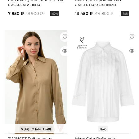
вискозы и льна
льна с накладными
карманами
7 950 ₽
19 900 ₽
13 450 ₽
44 800 ₽
-60%
-70%
S (44)
M (46)
L (48)
1 (42)
TWINSET Рубашка из
Marc Cain Рубашка