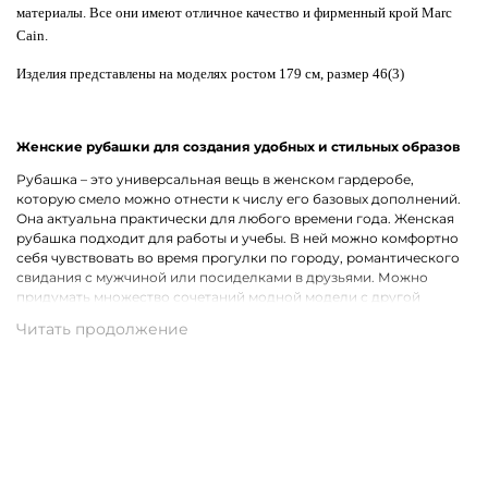
материалы. Все они имеют отличное качество и фирменный крой Marc
Cain.
Изделия представлены на моделях ростом 179 см, размер 46(3)
Женские рубашки для создания удобных и стильных образов
Рубашка – это универсальная вещь в женском гардеробе,
которую смело можно отнести к числу его базовых дополнений.
Она актуальна практически для любого времени года. Женская
рубашка подходит для работы и учебы. В ней можно комфортно
себя чувствовать во время прогулки по городу, романтического
свидания с мужчиной или посиделками в друзьями. Можно
придумать множество сочетаний модной модели с другой
одеждой, что лишь подчеркивает ее практичность.
Широкий ассортимент одежды премиального качества
Хотим предложить на выбор стильные рубашки для женщин на
каждый день, для рабочих будней и вечернего выхода. В наличии
представлены модели с короткими и длинными рукавами.
Удастся подобрать для себя однотонную рубашку или же вещь с
оригинальным принтом, который способен интересно
разнообразить и украсить собой образ. В роли дополнительного