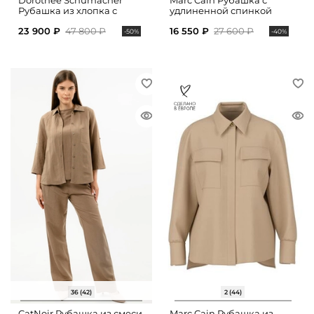
Dorothee Schumacher
Marc Cain Рубашка с
Рубашка из хлопка с
удлиненной спинкой
укороченными рукавами
23 900 ₽
47 800 ₽
16 550 ₽
27 600 ₽
-50%
-40%
36 (42)
2 (44)
CatNoir Рубашка из смеси
Marc Cain Рубашка из