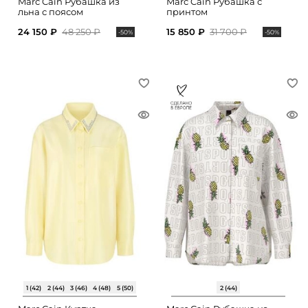
Marc Cain Рубашка из
Marc Cain Рубашка с
льна с поясом
принтом
24 150 ₽
48 250 ₽
15 850 ₽
31 700 ₽
-50%
-50%
1 (42)
2 (44)
3 (46)
4 (48)
5 (50)
2 (44)