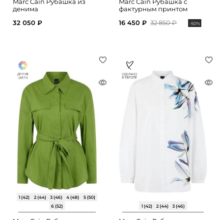
Marc Cain Рубашка из
Marc Cain Рубашка с
денима
фактурным принтом
32 050 ₽
16 450 ₽
32 850 ₽
-50%
1 (42)
2 (44)
3 (46)
4 (48)
5 (50)
6 (52)
1 (42)
2 (44)
3 (46)