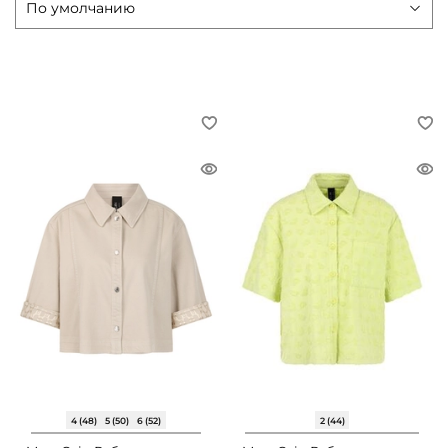
4 (48)
5 (50)
6 (52)
2 (44)