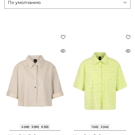
4 (48)
5 (50)
6 (52)
1 (42)
2 (44)