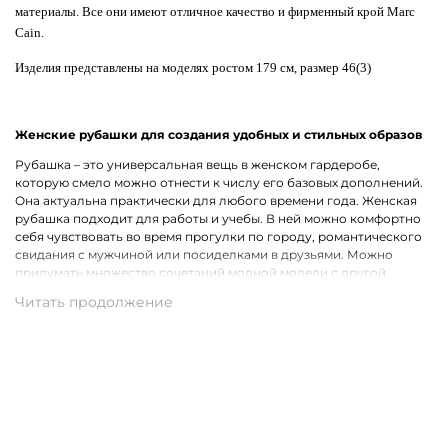
материалы. Все они имеют отличное качество и фирменный крой Marc
Cain.
Изделия представлены на моделях ростом 179 см, размер 46(3)
Женские рубашки для создания удобных и стильных образов
Рубашка – это универсальная вещь в женском гардеробе,
которую смело можно отнести к числу его базовых дополнений.
Она актуальна практически для любого времени года. Женская
рубашка подходит для работы и учебы. В ней можно комфортно
себя чувствовать во время прогулки по городу, романтического
свидания с мужчиной или посиделками в друзьями. Можно
придумать множество сочетаний модной модели с другой
одеждой, что лишь подчеркивает ее практичность.
Широкий ассортимент одежды премиального качества
Хотим предложить на выбор стильные рубашки для женщин на
каждый день, для рабочих будней и вечернего выхода. В наличии
представлены модели с короткими и длинными рукавами.
Удастся подобрать для себя однотонную рубашку или же вещь с
оригинальным принтом, который способен интересно
разнообразить и украсить собой образ. В роли дополнительного