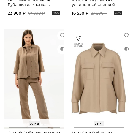
Dorothee Schumacher
Marc Cain Рубашка с
Рубашка из хлопка с
удлиненной спинкой
укороченными рукавами
23 900 ₽
47 800 ₽
16 550 ₽
27 600 ₽
-50%
-40%
36 (42)
2 (44)
CatNoir Рубашка из смеси
Marc Cain Рубашка из