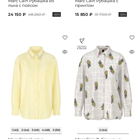
Marc Cain Рубашка из
Marc Cain Рубашка с
льна с поясом
принтом
24 150 ₽
48 250 ₽
15 850 ₽
31 700 ₽
-50%
-50%
1 (42)
2 (44)
3 (46)
4 (48)
5 (50)
2 (44)