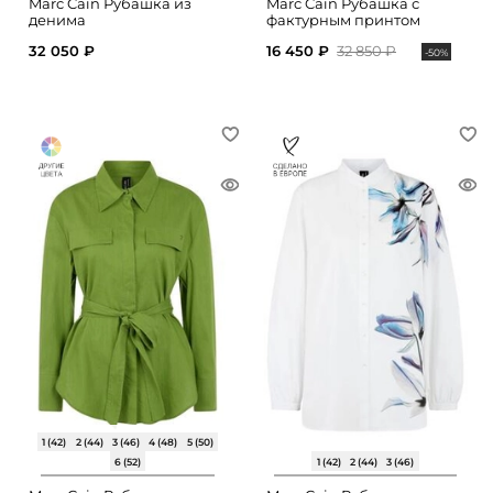
Marc Cain Рубашка из
Marc Cain Рубашка с
денима
фактурным принтом
32 050 ₽
16 450 ₽
32 850 ₽
-50%
1 (42)
2 (44)
3 (46)
4 (48)
5 (50)
6 (52)
1 (42)
2 (44)
3 (46)