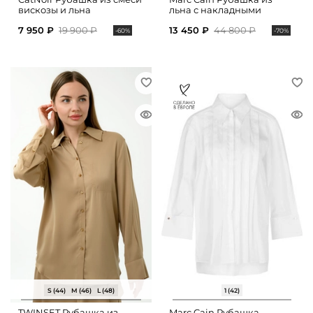
вискозы и льна
льна с накладными
карманами
7 950 ₽
19 900 ₽
13 450 ₽
44 800 ₽
-60%
-70%
S (44)
M (46)
L (48)
1 (42)
TWINSET Рубашка из
Marc Cain Рубашка