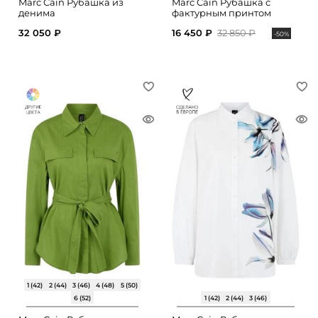
Marc Cain Рубашка из
Marc Cain Рубашка с
денима
фактурным принтом
32 050 ₽
16 450 ₽
32 850 ₽
-50%
1 (42)
2 (44)
3 (46)
4 (48)
5 (50)
6 (52)
1 (42)
2 (44)
3 (46)