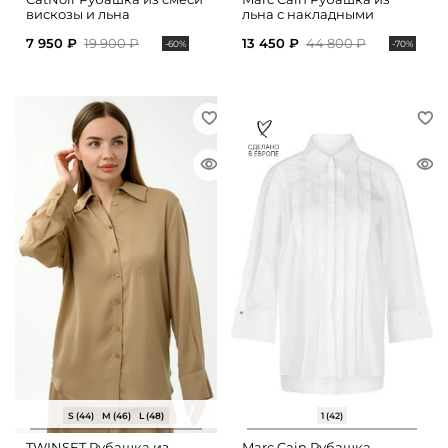
вискозы и льна
льна с накладными
карманами
7 950 ₽
19 900 ₽
13 450 ₽
44 800 ₽
-60%
-70%
S (44)
M (46)
L (48)
1 (42)
TWINSET Рубашка из
Marc Cain Рубашка