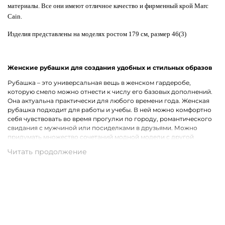
материалы. Все они имеют отличное качество и фирменный крой Marc
Cain.
Изделия представлены на моделях ростом 179 см, размер 46(3)
Женские рубашки для создания удобных и стильных образов
Рубашка – это универсальная вещь в женском гардеробе,
которую смело можно отнести к числу его базовых дополнений.
Она актуальна практически для любого времени года. Женская
рубашка подходит для работы и учебы. В ней можно комфортно
себя чувствовать во время прогулки по городу, романтического
свидания с мужчиной или посиделками в друзьями. Можно
придумать множество сочетаний модной модели с другой
одеждой, что лишь подчеркивает ее практичность.
Широкий ассортимент одежды премиального качества
Хотим предложить на выбор стильные рубашки для женщин на
каждый день, для рабочих будней и вечернего выхода. В наличии
представлены модели с короткими и длинными рукавами.
Удастся подобрать для себя однотонную рубашку или же вещь с
оригинальным принтом, который способен интересно
разнообразить и украсить собой образ. В роли дополнительного