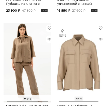
Dorothee Schumacher
Marc Cain Рубашка с
Рубашка из хлопка с
удлиненной спинкой
укороченными рукавами
23 900 ₽
47 800 ₽
16 550 ₽
27 600 ₽
-50%
-40%
36 (42)
2 (44)
CatNoir Рубашка из смеси
Marc Cain Рубашка из