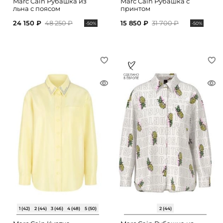
Marc Cain Рубашка из
Marc Cain Рубашка с
льна с поясом
принтом
24 150 ₽
48 250 ₽
15 850 ₽
31 700 ₽
-50%
-50%
1 (42)
2 (44)
3 (46)
4 (48)
5 (50)
2 (44)