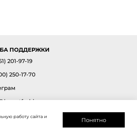
БА ПОДДЕРЖКИ
61) 201-97-19
00) 250-17-70
еграм
@lavantfashion.ru
ьную работу сайта и
а рады помочь!
Понятно