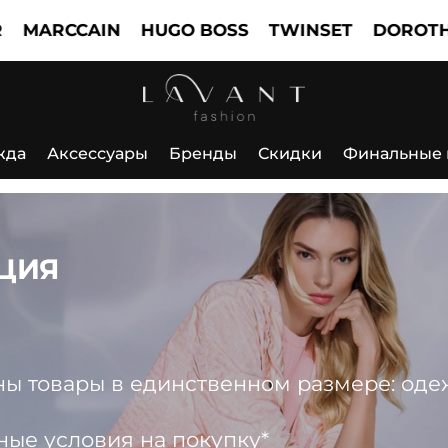
CCAIN
HUGO BOSS
TWINSET
DOROTHEE SC
жда
Аксессуары
Бренды
Скидки
Финальные
ЦИЯ
 товары в единственном размере: одежда
ные условия на покупку*