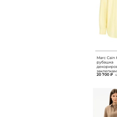
Marc Cain 
рубашка
декориро
заклепка
20 700 ₽
4