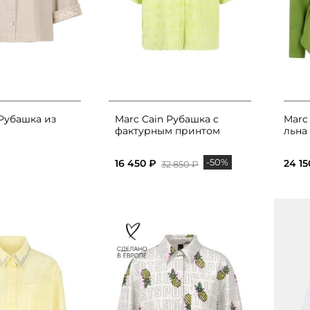
 Рубашка из
Marc Cain Рубашка с
Marc
фактурным принтом
льна
-50%
16 450 ₽
24 15
32 850 ₽