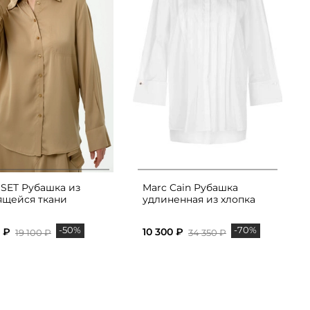
SET Рубашка из
Marc Cain Рубашка
ящейся ткани
удлиненная из хлопка
-50%
-70%
 ₽
10 300 ₽
19 100 ₽
34 350 ₽