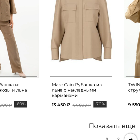
убашка из
Marc Cain Рубашка из
TWIN
козы и льна
льна с накладными
стру
карманами
-60%
-70%
13 450 ₽
9 550
 900 ₽
44 800 ₽
Показать еще
1
2