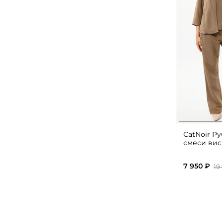
CatNoir Р
смеси вис
7 950 ₽
19