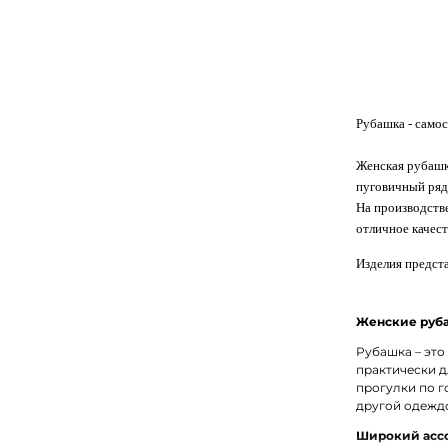
Рубашка
- само
Женская рубашка
пуговичный ряд
На производстве
отличное качес
Изделия предста
Женские руба
Рубашка – это
практически д
прогулки по г
другой одеждо
Широкий ассо