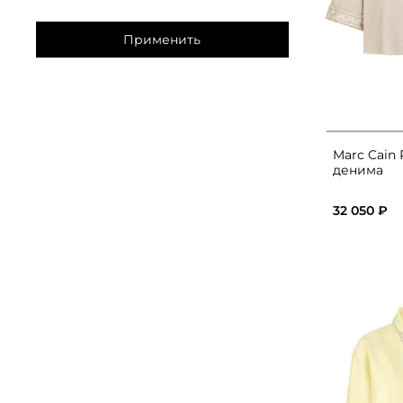
Применить
Marc Cain
денима
32 050 ₽