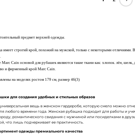
стоятельный предмет верхней одежды.
 имеет строгий крой, похожий на мужской, только с некоторыми отличиями. В
.
 Marc Cain основой для рубашек являются такие ткани как: хлопок. лён, шелк,
тво и фирменный крой Marc Cain.
влены на моделях ростом 179 см, размер 46(3)
шки для создания удобных и стильных образов
 универсальная вещь в женском гардеробе, которую смело можно отне
ля любого времени года. Женская рубашка подходит для работы и уче
ороду, романтического свидания с мужчиной или посиделками в дру
й, что лишь подчеркивает ее практичность.
ртимент одежды премиального качества