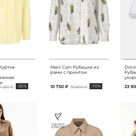
Куртка-
Marc Cain Рубашка из
Doro
рами с принтом
Руба
ванная
укор
ми
-50%
-70%
10 750 ₽
23 9
1 350 ₽
35 800 ₽