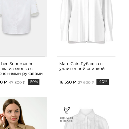
thee Schumacher
Marc Cain Рубашка с
шка из хлопка с
удлиненной спинкой
оченными рукавами
-50%
-40%
00 ₽
16 550 ₽
47 800 ₽
27 600 ₽