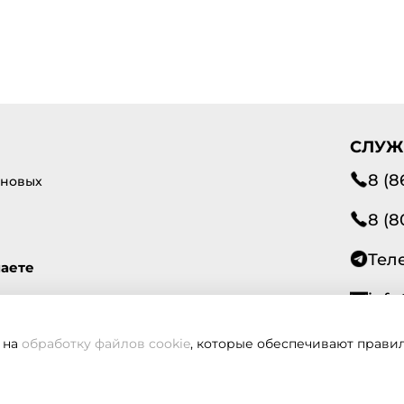
СЛУЖ
8 (8
 новых
8 (8
Тел
маете
info
 на
обработку файлов cookie
, которые обеспечивают правил
Всегд