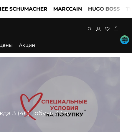
HUMACHER
MARCCAIN
HUGO BOSS
TWINSE
 цены
Акции
 3 (46) , обувь 37 р.