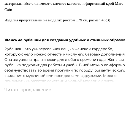
материалы. Все они имеют отличное качество и фирменный крой Marc
Cain.
Изделия представлены на моделях ростом 179 см, размер 46(3)
Женские рубашки для создания удобных и стильных образов
Рубашка – это универсальная вещь в женском гардеробе,
которую смело можно отнести к числу его базовых дополнений.
Она актуальна практически для любого времени года. Женская
рубашка подходит для работы и учебы. В ней можно комфортно
себя чувствовать во время прогулки по городу, романтического
свидания с мужчиной или посиделками в друзьями. Можно
придумать множество сочетаний модной модели с другой
одеждой, что лишь подчеркивает ее практичность.
Широкий ассортимент одежды премиального качества
Хотим предложить на выбор стильные рубашки для женщин на
каждый день, для рабочих будней и вечернего выхода. В наличии
представлены модели с короткими и длинными рукавами.
Удастся подобрать для себя однотонную рубашку или же вещь с
оригинальным принтом, который способен интересно
разнообразить и украсить собой образ. В роли дополнительного