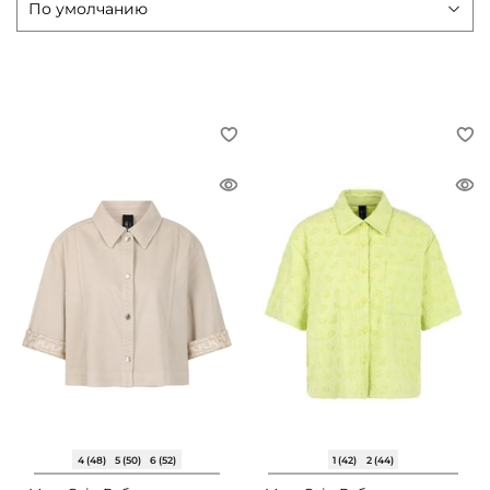
4 (48)
5 (50)
6 (52)
1 (42)
2 (44)