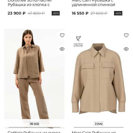
Dorothee Schumacher
Marc Cain Рубашка с
Рубашка из хлопка с
удлиненной спинкой
укороченными рукавами
23 900 ₽
47 800 ₽
16 550 ₽
27 600 ₽
-50%
-40%
36 (42)
2 (44)
CatNoir Рубашка из смеси
Marc Cain Рубашка из