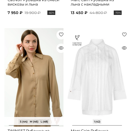
вискозы и льна
льна с накладными
карманами
7 950 ₽
19 900 ₽
13 450 ₽
44 800 ₽
-60%
-70%
S (44)
M (46)
L (48)
1 (42)
TWINSET Рубашка из
Marc Cain Рубашка