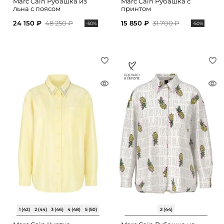
Marc Cain Рубашка из
Marc Cain Рубашка с
льна с поясом
принтом
24 150 ₽
48 250 ₽
15 850 ₽
31 700 ₽
-50%
-50%
1 (42)
2 (44)
3 (46)
4 (48)
5 (50)
2 (44)