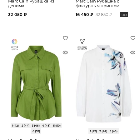
Marc Cain Рубашка из
Marc Cain Рубашка с
денима
фактурным принтом
32 050 ₽
16 450 ₽
32 850 ₽
-50%
1 (42)
2 (44)
3 (46)
4 (48)
5 (50)
6 (52)
1 (42)
2 (44)
3 (46)