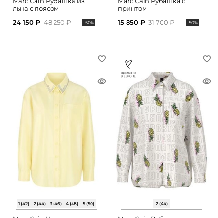
Marc Cain Рубашка из
Marc Cain Рубашка с
льна с поясом
принтом
24 150 ₽
48 250 ₽
15 850 ₽
31 700 ₽
-50%
-50%
1 (42)
2 (44)
3 (46)
4 (48)
5 (50)
2 (44)