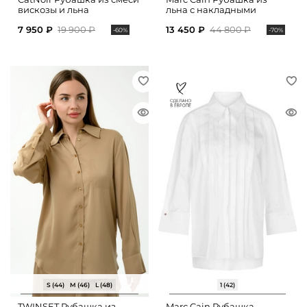
вискозы и льна
льна с накладными
карманами
7 950 ₽
19 900 ₽
13 450 ₽
44 800 ₽
-60%
-70%
S (44)
M (46)
L (48)
1 (42)
TWINSET Рубашка из
Marc Cain Рубашка