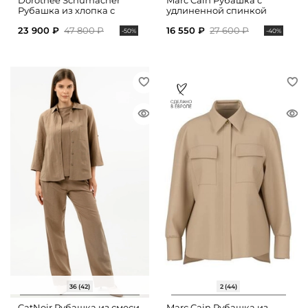
Dorothee Schumacher
Marc Cain Рубашка с
Рубашка из хлопка с
удлиненной спинкой
укороченными рукавами
23 900 ₽
47 800 ₽
16 550 ₽
27 600 ₽
-50%
-40%
36 (42)
2 (44)
CatNoir Рубашка из смеси
Marc Cain Рубашка из