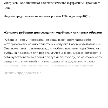
материалы. Все они имеют отличное качество и фирменный крой Marc
Cain.
Изделия представлены на моделях ростом 179 см, размер 46(3)
Женские рубашки для создания удобных и стильных образов
Рубашка – это универсальная вещь в женском гардеробе,
которую смело можно отнести к числу его базовых дополнений.
Она актуальна практически для любого времени года. Женская
рубашка подходит для работы и учебы. В ней можно комфортно
себя чувствовать во время прогулки по городу, романтического
свидания с мужчиной или посиделками в друзьями. Можно
придумать множество сочетаний модной модели с другой
одеждой, что лишь подчеркивает ее практичность.
Широкий ассортимент одежды премиального качества
Хотим предложить на выбор стильные рубашки для женщин на
каждый день, для рабочих будней и вечернего выхода. В наличии
представлены модели с короткими и длинными рукавами.
Удастся подобрать для себя однотонную рубашку или же вещь с
оригинальным принтом, который способен интересно
разнообразить и украсить собой образ. В роли дополнительного