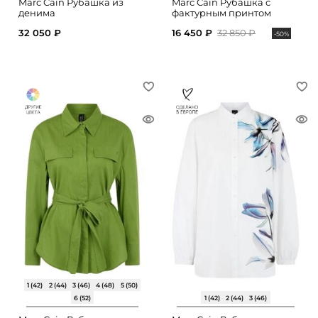
Marc Cain Рубашка из
Marc Cain Рубашка с
денима
фактурным принтом
32 050 ₽
16 450 ₽
32 850 ₽
-50%
1 (42)
2 (44)
3 (46)
4 (48)
5 (50)
6 (52)
1 (42)
2 (44)
3 (46)