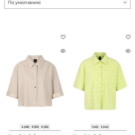
4 (48)
5 (50)
6 (52)
1 (42)
2 (44)