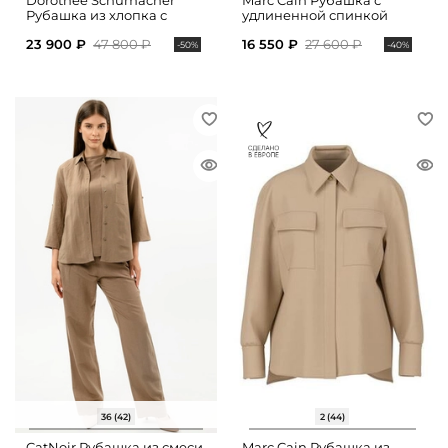
Dorothee Schumacher
Marc Cain Рубашка с
Рубашка из хлопка с
удлиненной спинкой
укороченными рукавами
23 900 ₽
47 800 ₽
16 550 ₽
27 600 ₽
-50%
-40%
36 (42)
2 (44)
CatNoir Рубашка из смеси
Marc Cain Рубашка из