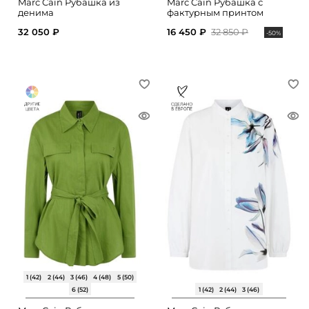
Marc Cain Рубашка из
Marc Cain Рубашка с
денима
фактурным принтом
32 050 ₽
16 450 ₽
32 850 ₽
-50%
1 (42)
2 (44)
3 (46)
4 (48)
5 (50)
6 (52)
1 (42)
2 (44)
3 (46)