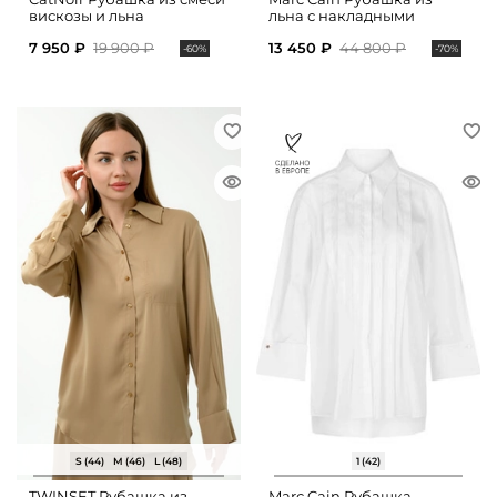
вискозы и льна
льна с накладными
карманами
7 950 ₽
19 900 ₽
13 450 ₽
44 800 ₽
-60%
-70%
S (44)
M (46)
L (48)
1 (42)
TWINSET Рубашка из
Marc Cain Рубашка