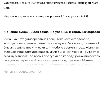
материалы. Все они имеют отличное качество и фирменный крой Marc
Cain.
Изделия представлены на моделях ростом 179 см, размер 46(3)
Женские рубашки для создания удобных и стильных образов
Рубашка – это универсальная вещь в женском гардеробе,
которую смело можно отнести к числу его базовых дополнений.
Она актуальна практически для любого времени года. Женская
рубашка подходит для работы и учебы. В ней можно комфортно
себя чувствовать во время прогулки по городу, романтического
свидания с мужчиной или посиделками в друзьями. Можно
придумать множество сочетаний модной модели с другой
одеждой, что лишь подчеркивает ее практичность.
Широкий ассортимент одежды премиального качества
Хотим предложить на выбор стильные рубашки для женщин на
каждый день, для рабочих будней и вечернего выхода. В наличии
представлены модели с короткими и длинными рукавами.
Удастся подобрать для себя однотонную рубашку или же вещь с
оригинальным принтом, который способен интересно
разнообразить и украсить собой образ. В роли дополнительного