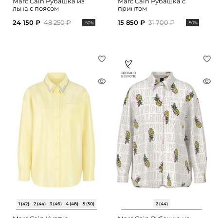
Marc Cain Рубашка из
Marc Cain Рубашка с
льна с поясом
принтом
24 150 ₽
48 250 ₽
15 850 ₽
31 700 ₽
-50%
-50%
1 (42)
2 (44)
3 (46)
4 (48)
5 (50)
2 (44)