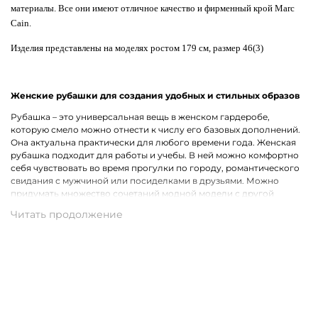
материалы. Все они имеют отличное качество и фирменный крой Marc
Cain.
Изделия представлены на моделях ростом 179 см, размер 46(3)
Женские рубашки для создания удобных и стильных образов
Рубашка – это универсальная вещь в женском гардеробе,
которую смело можно отнести к числу его базовых дополнений.
Она актуальна практически для любого времени года. Женская
рубашка подходит для работы и учебы. В ней можно комфортно
себя чувствовать во время прогулки по городу, романтического
свидания с мужчиной или посиделками в друзьями. Можно
придумать множество сочетаний модной модели с другой
одеждой, что лишь подчеркивает ее практичность.
Широкий ассортимент одежды премиального качества
Хотим предложить на выбор стильные рубашки для женщин на
каждый день, для рабочих будней и вечернего выхода. В наличии
представлены модели с короткими и длинными рукавами.
Удастся подобрать для себя однотонную рубашку или же вещь с
оригинальным принтом, который способен интересно
разнообразить и украсить собой образ. В роли дополнительного