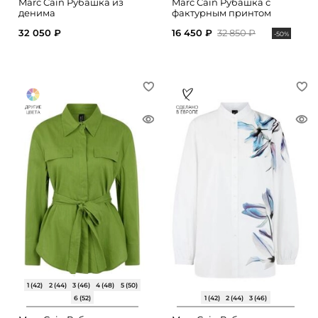
Marc Cain Рубашка из
Marc Cain Рубашка с
денима
фактурным принтом
32 050 ₽
16 450 ₽
32 850 ₽
-50%
1 (42)
2 (44)
3 (46)
4 (48)
5 (50)
6 (52)
1 (42)
2 (44)
3 (46)