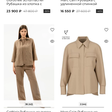
Dorothee Schumacher
Marc Cain Рубашка с
Рубашка из хлопка с
удлиненной спинкой
укороченными рукавами
23 900 ₽
47 800 ₽
16 550 ₽
27 600 ₽
-50%
-40%
36 (42)
2 (44)
CatNoir Рубашка из смеси
Marc Cain Рубашка из