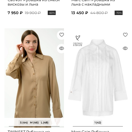
вискозы и льна
льна с накладными
карманами
7 950 ₽
19 900 ₽
13 450 ₽
44 800 ₽
-60%
-70%
S (44)
M (46)
L (48)
1 (42)
TWINSET Рубашка из
Marc Cain Рубашка