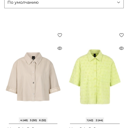
4 (48)
5 (50)
6 (52)
1 (42)
2 (44)