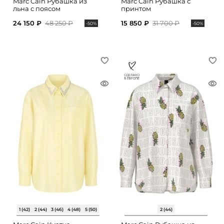
Marc Cain Рубашка из
Marc Cain Рубашка с
льна с поясом
принтом
24 150 ₽
48 250 ₽
15 850 ₽
31 700 ₽
-50%
-50%
1 (42)
2 (44)
3 (46)
4 (48)
5 (50)
2 (44)