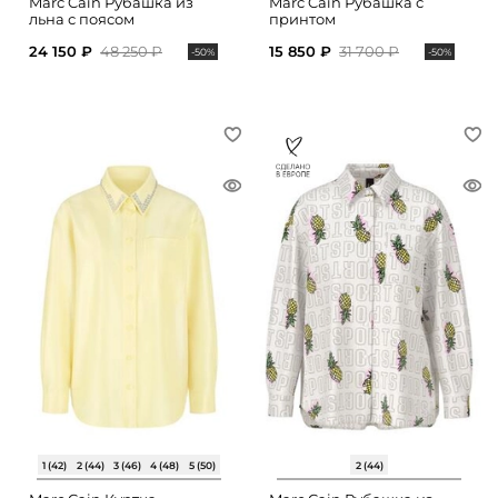
Marc Cain Рубашка из
Marc Cain Рубашка с
льна с поясом
принтом
24 150 ₽
48 250 ₽
15 850 ₽
31 700 ₽
-50%
-50%
1 (42)
2 (44)
3 (46)
4 (48)
5 (50)
2 (44)