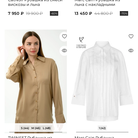
вискозы и льна
льна с накладными
карманами
7 950 ₽
19 900 ₽
13 450 ₽
44 800 ₽
-60%
-70%
S (44)
M (46)
L (48)
1 (42)
TWINSET Рубашка из
Marc Cain Рубашка