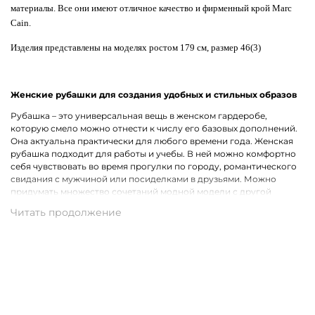
материалы. Все они имеют отличное качество и фирменный крой Marc
Cain.
Изделия представлены на моделях ростом 179 см, размер 46(3)
Женские рубашки для создания удобных и стильных образов
Рубашка – это универсальная вещь в женском гардеробе,
которую смело можно отнести к числу его базовых дополнений.
Она актуальна практически для любого времени года. Женская
рубашка подходит для работы и учебы. В ней можно комфортно
себя чувствовать во время прогулки по городу, романтического
свидания с мужчиной или посиделками в друзьями. Можно
придумать множество сочетаний модной модели с другой
одеждой, что лишь подчеркивает ее практичность.
Широкий ассортимент одежды премиального качества
Хотим предложить на выбор стильные рубашки для женщин на
каждый день, для рабочих будней и вечернего выхода. В наличии
представлены модели с короткими и длинными рукавами.
Удастся подобрать для себя однотонную рубашку или же вещь с
оригинальным принтом, который способен интересно
разнообразить и украсить собой образ. В роли дополнительного