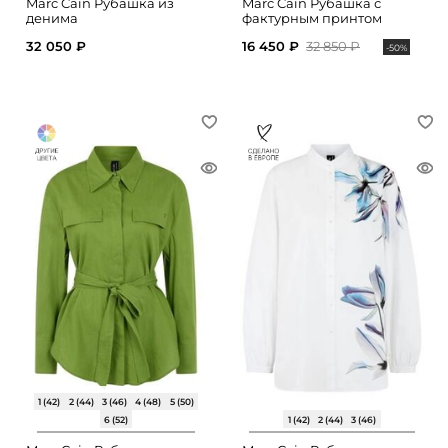
Marc Cain Рубашка из
Marc Cain Рубашка с
денима
фактурным принтом
32 050 ₽
16 450 ₽
32 850 ₽
-50%
1 (42)
2 (44)
3 (46)
4 (48)
5 (50)
6 (52)
1 (42)
2 (44)
3 (46)