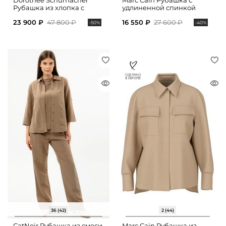
Dorothee Schumacher
Marc Cain Рубашка с
Рубашка из хлопка с
удлиненной спинкой
укороченными рукавами
23 900 ₽
47 800 ₽
16 550 ₽
27 600 ₽
-50%
-40%
36 (42)
2 (44)
CatNoir Рубашка из смеси
Marc Cain Рубашка из