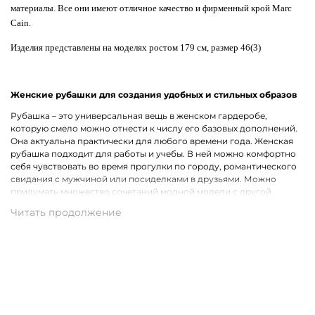
материалы. Все они имеют отличное качество и фирменный крой Marc
Cain.
Изделия представлены на моделях ростом 179 см, размер 46(3)
Женские рубашки для создания удобных и стильных образов
Рубашка – это универсальная вещь в женском гардеробе,
которую смело можно отнести к числу его базовых дополнений.
Она актуальна практически для любого времени года. Женская
рубашка подходит для работы и учебы. В ней можно комфортно
себя чувствовать во время прогулки по городу, романтического
свидания с мужчиной или посиделками в друзьями. Можно
придумать множество сочетаний модной модели с другой
одеждой, что лишь подчеркивает ее практичность.
Широкий ассортимент одежды премиального качества
Хотим предложить на выбор стильные рубашки для женщин на
каждый день, для рабочих будней и вечернего выхода. В наличии
представлены модели с короткими и длинными рукавами.
Удастся подобрать для себя однотонную рубашку или же вещь с
оригинальным принтом, который способен интересно
разнообразить и украсить собой образ. В роли дополнительного