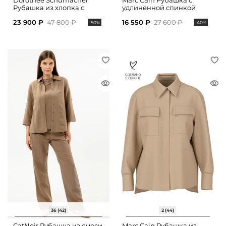
Dorothee Schumacher
Marc Cain Рубашка с
Рубашка из хлопка с
удлиненной спинкой
укороченными рукавами
23 900 ₽
47 800 ₽
16 550 ₽
27 600 ₽
-50%
-40%
36 (42)
2 (44)
CatNoir Рубашка из смеси
Marc Cain Рубашка из