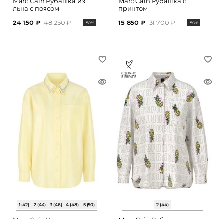
Marc Cain Рубашка из
Marc Cain Рубашка с
льна с поясом
принтом
24 150 ₽
48 250 ₽
15 850 ₽
31 700 ₽
-50%
-50%
1 (42)
2 (44)
3 (46)
4 (48)
5 (50)
2 (44)