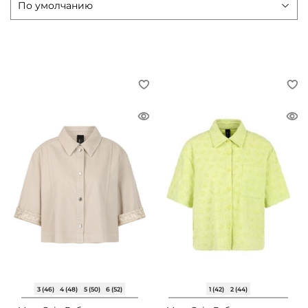
3 (46)
4 (48)
5 (50)
6 (52)
1 (42)
2 (44)