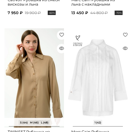
вискозы и льна
льна с накладными
карманами
7 950 ₽
19 900 ₽
13 450 ₽
44 800 ₽
-60%
-70%
S (44)
M (46)
L (48)
1 (42)
TWINSET Рубашка из
Marc Cain Рубашка