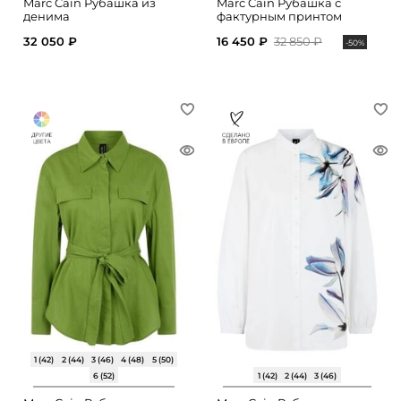
Marc Cain Рубашка из
Marc Cain Рубашка с
денима
фактурным принтом
32 050 ₽
16 450 ₽
32 850 ₽
-50%
1 (42)
2 (44)
3 (46)
4 (48)
5 (50)
6 (52)
1 (42)
2 (44)
3 (46)