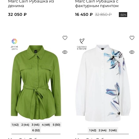
Marc Cain Рубашка из
Marc Cain Рубашка с
денима
фактурным принтом
32 050 ₽
16 450 ₽
32 850 ₽
-50%
1 (42)
2 (44)
3 (46)
4 (48)
5 (50)
6 (52)
1 (42)
2 (44)
3 (46)