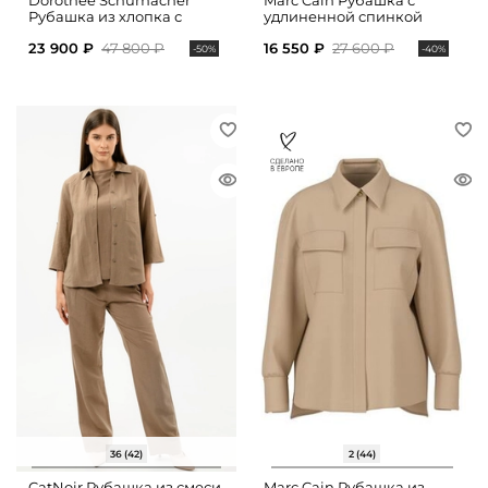
Dorothee Schumacher
Marc Cain Рубашка с
Рубашка из хлопка с
удлиненной спинкой
укороченными рукавами
23 900 ₽
47 800 ₽
16 550 ₽
27 600 ₽
-50%
-40%
36 (42)
2 (44)
CatNoir Рубашка из смеси
Marc Cain Рубашка из