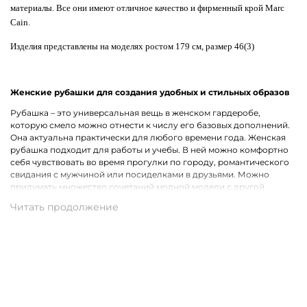
материалы. Все они имеют отличное качество и фирменный крой Marc
Cain.
Изделия представлены на моделях ростом 179 см, размер 46(3)
Женские рубашки для создания удобных и стильных образов
Рубашка – это универсальная вещь в женском гардеробе,
которую смело можно отнести к числу его базовых дополнений.
Она актуальна практически для любого времени года. Женская
рубашка подходит для работы и учебы. В ней можно комфортно
себя чувствовать во время прогулки по городу, романтического
свидания с мужчиной или посиделками в друзьями. Можно
придумать множество сочетаний модной модели с другой
одеждой, что лишь подчеркивает ее практичность.
Широкий ассортимент одежды премиального качества
Хотим предложить на выбор стильные рубашки для женщин на
каждый день, для рабочих будней и вечернего выхода. В наличии
представлены модели с короткими и длинными рукавами.
Удастся подобрать для себя однотонную рубашку или же вещь с
оригинальным принтом, который способен интересно
разнообразить и украсить собой образ. В роли дополнительного