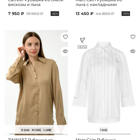
вискозы и льна
льна с накладными
карманами
7 950 ₽
19 900 ₽
13 450 ₽
44 800 ₽
-60%
-70%
S (44)
M (46)
L (48)
1 (42)
TWINSET Рубашка из
Marc Cain Рубашка