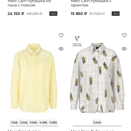
Marc Cain Рубашка из
Marc Cain Рубашка с
льна с поясом
принтом
24 150 ₽
48 250 ₽
15 850 ₽
31 700 ₽
-50%
-50%
1 (42)
2 (44)
3 (46)
4 (48)
5 (50)
2 (44)