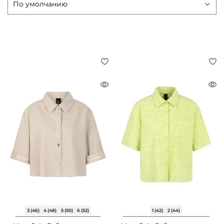
3 (46)
4 (48)
5 (50)
6 (52)
1 (42)
2 (44)