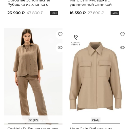
Dorothee Schumacher
Marc Cain Рубашка с
Рубашка из хлопка с
удлиненной спинкой
укороченными рукавами
23 900 ₽
47 800 ₽
16 550 ₽
27 600 ₽
-50%
-40%
36 (42)
2 (44)
CatNoir Рубашка из смеси
Marc Cain Рубашка из