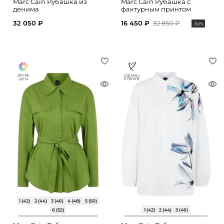
Marc Cain Рубашка из
Marc Cain Рубашка с
денима
фактурным принтом
32 050 ₽
16 450 ₽
32 850 ₽
-50%
1 (42)
2 (44)
3 (46)
4 (48)
5 (50)
6 (52)
1 (42)
2 (44)
3 (46)