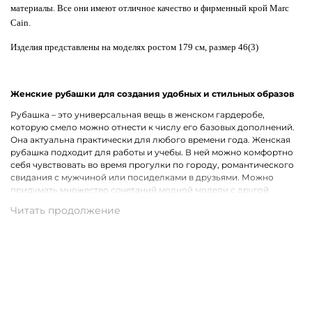
материалы. Все они имеют отличное качество и фирменный крой Marc
Cain.
Изделия представлены на моделях ростом 179 см, размер 46(3)
Женские рубашки для создания удобных и стильных образов
Рубашка – это универсальная вещь в женском гардеробе,
которую смело можно отнести к числу его базовых дополнений.
Она актуальна практически для любого времени года. Женская
рубашка подходит для работы и учебы. В ней можно комфортно
себя чувствовать во время прогулки по городу, романтического
свидания с мужчиной или посиделками в друзьями. Можно
придумать множество сочетаний модной модели с другой
одеждой, что лишь подчеркивает ее практичность.
Широкий ассортимент одежды премиального качества
Хотим предложить на выбор стильные рубашки для женщин на
каждый день, для рабочих будней и вечернего выхода. В наличии
представлены модели с короткими и длинными рукавами.
Удастся подобрать для себя однотонную рубашку или же вещь с
оригинальным принтом, который способен интересно
разнообразить и украсить собой образ. В роли дополнительного