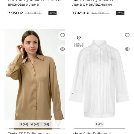
вискозы и льна
льна с накладными
карманами
7 950 ₽
19 900 ₽
13 450 ₽
44 800 ₽
-60%
-70%
S (44)
M (46)
L (48)
1 (42)
TWINSET Рубашка из
Marc Cain Рубашка