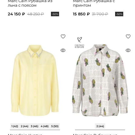
Marc Cain Рубашка из
Marc Cain Рубашка с
льна с поясом
принтом
24 150 ₽
48 250 ₽
15 850 ₽
31 700 ₽
-50%
-50%
1 (42)
2 (44)
3 (46)
4 (48)
5 (50)
2 (44)