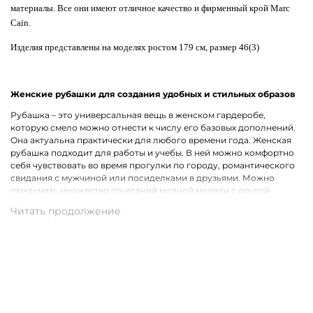
материалы. Все они имеют отличное качество и фирменный крой Marc
Cain.
Изделия представлены на моделях ростом 179 см, размер 46(3)
Женские рубашки для создания удобных и стильных образов
Рубашка – это универсальная вещь в женском гардеробе,
которую смело можно отнести к числу его базовых дополнений.
Она актуальна практически для любого времени года. Женская
рубашка подходит для работы и учебы. В ней можно комфортно
себя чувствовать во время прогулки по городу, романтического
свидания с мужчиной или посиделками в друзьями. Можно
придумать множество сочетаний модной модели с другой
одеждой, что лишь подчеркивает ее практичность.
Широкий ассортимент одежды премиального качества
Хотим предложить на выбор стильные рубашки для женщин на
каждый день, для рабочих будней и вечернего выхода. В наличии
представлены модели с короткими и длинными рукавами.
Удастся подобрать для себя однотонную рубашку или же вещь с
оригинальным принтом, который способен интересно
разнообразить и украсить собой образ. В роли дополнительного