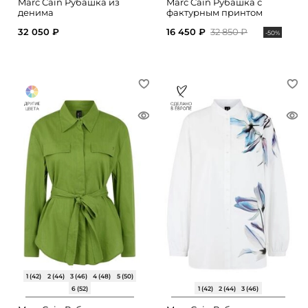
Marc Cain Рубашка из
Marc Cain Рубашка с
денима
фактурным принтом
32 050 ₽
16 450 ₽
32 850 ₽
-50%
1 (42)
2 (44)
3 (46)
4 (48)
5 (50)
6 (52)
1 (42)
2 (44)
3 (46)