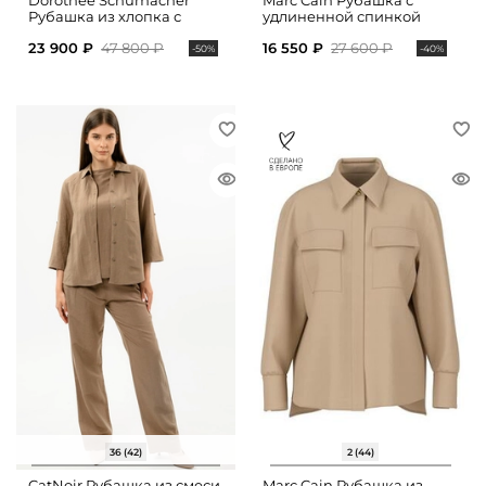
Dorothee Schumacher
Marc Cain Рубашка с
Рубашка из хлопка с
удлиненной спинкой
укороченными рукавами
23 900 ₽
47 800 ₽
16 550 ₽
27 600 ₽
-50%
-40%
36 (42)
2 (44)
CatNoir Рубашка из смеси
Marc Cain Рубашка из