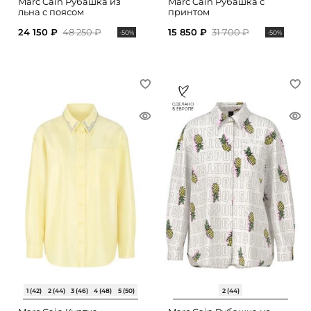
Marc Cain Рубашка из
Marc Cain Рубашка с
льна с поясом
принтом
24 150 ₽
48 250 ₽
15 850 ₽
31 700 ₽
-50%
-50%
1 (42)
2 (44)
3 (46)
4 (48)
5 (50)
2 (44)