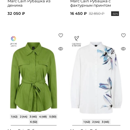
Marc Cain Рубашка из
Marc Cain Рубашка с
денима
фактурным принтом
32 050 ₽
16 450 ₽
32 850 ₽
-50%
1 (42)
2 (44)
3 (46)
4 (48)
5 (50)
6 (52)
1 (42)
2 (44)
3 (46)