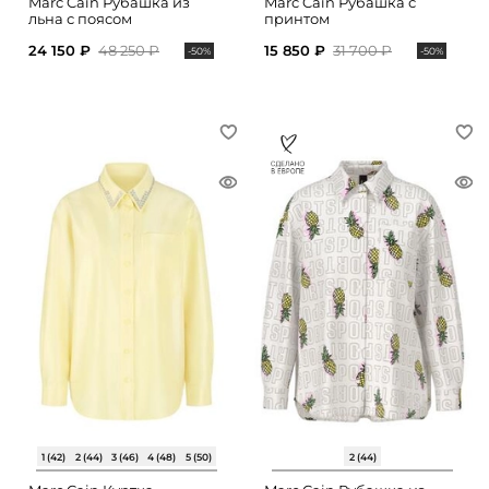
Marc Cain Рубашка из
Marc Cain Рубашка с
льна с поясом
принтом
24 150 ₽
48 250 ₽
15 850 ₽
31 700 ₽
-50%
-50%
1 (42)
2 (44)
3 (46)
4 (48)
5 (50)
2 (44)