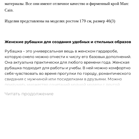
материалы. Все они имеют отличное качество и фирменный крой Marc
Cain.
Изделия представлены на моделях ростом 179 см, размер 46(3)
Женские рубашки для создания удобных и стильных образов
Рубашка – это универсальная вещь в женском гардеробе,
которую смело можно отнести к числу его базовых дополнений.
Она актуальна практически для любого времени года. Женская
рубашка подходит для работы и учебы. В ней можно комфортно
себя чувствовать во время прогулки по городу, романтического
свидания с мужчиной или посиделками в друзьями. Можно
придумать множество сочетаний модной модели с другой
одеждой, что лишь подчеркивает ее практичность.
Широкий ассортимент одежды премиального качества
Хотим предложить на выбор стильные рубашки для женщин на
каждый день, для рабочих будней и вечернего выхода. В наличии
представлены модели с короткими и длинными рукавами.
Удастся подобрать для себя однотонную рубашку или же вещь с
оригинальным принтом, который способен интересно
разнообразить и украсить собой образ. В роли дополнительного