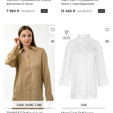
вискозы и льна
льна с накладными
карманами
7 950 ₽
19 900 ₽
13 450 ₽
44 800 ₽
-60%
-70%
S (44)
M (46)
L (48)
1 (42)
TWINSET Рубашка из
Marc Cain Рубашка