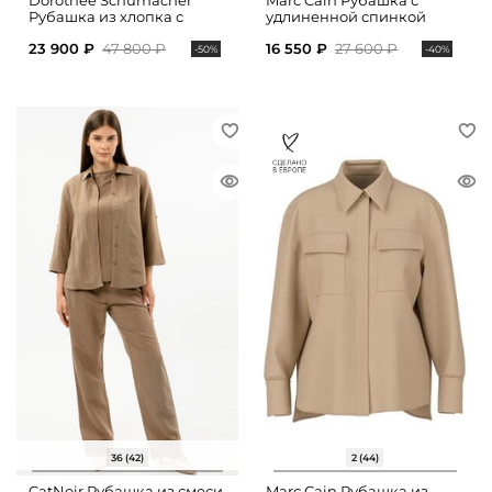
Dorothee Schumacher
Marc Cain Рубашка с
Рубашка из хлопка с
удлиненной спинкой
укороченными рукавами
23 900 ₽
47 800 ₽
16 550 ₽
27 600 ₽
-50%
-40%
36 (42)
2 (44)
CatNoir Рубашка из смеси
Marc Cain Рубашка из