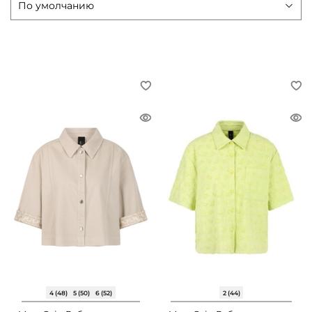
4 (48)
5 (50)
6 (52)
2 (44)