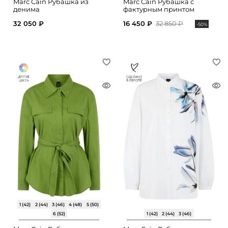
Marc Cain Рубашка из
Marc Cain Рубашка с
денима
фактурным принтом
32 050 ₽
16 450 ₽
32 850 ₽
-50%
1 (42)
2 (44)
3 (46)
4 (48)
5 (50)
6 (52)
1 (42)
2 (44)
3 (46)