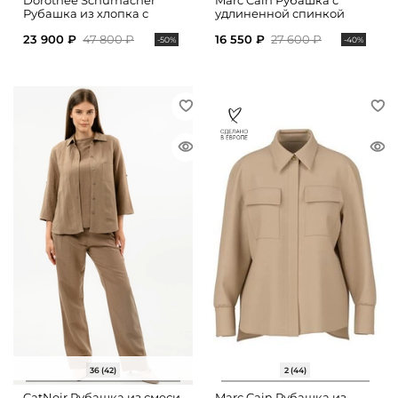
Dorothee Schumacher
Marc Cain Рубашка с
Рубашка из хлопка с
удлиненной спинкой
укороченными рукавами
23 900 ₽
47 800 ₽
16 550 ₽
27 600 ₽
-50%
-40%
36 (42)
2 (44)
CatNoir Рубашка из смеси
Marc Cain Рубашка из