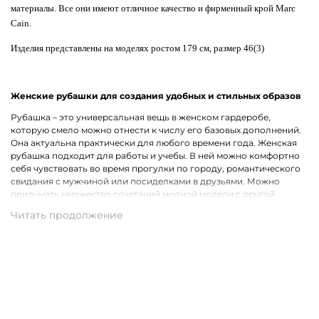
материалы. Все они имеют отличное качество и фирменный крой Marc
Cain.
Изделия представлены на моделях ростом 179 см, размер 46(3)
Женские рубашки для создания удобных и стильных образов
Рубашка – это универсальная вещь в женском гардеробе,
которую смело можно отнести к числу его базовых дополнений.
Она актуальна практически для любого времени года. Женская
рубашка подходит для работы и учебы. В ней можно комфортно
себя чувствовать во время прогулки по городу, романтического
свидания с мужчиной или посиделками в друзьями. Можно
придумать множество сочетаний модной модели с другой
одеждой, что лишь подчеркивает ее практичность.
Широкий ассортимент одежды премиального качества
Хотим предложить на выбор стильные рубашки для женщин на
каждый день, для рабочих будней и вечернего выхода. В наличии
представлены модели с короткими и длинными рукавами.
Удастся подобрать для себя однотонную рубашку или же вещь с
оригинальным принтом, который способен интересно
разнообразить и украсить собой образ. В роли дополнительного