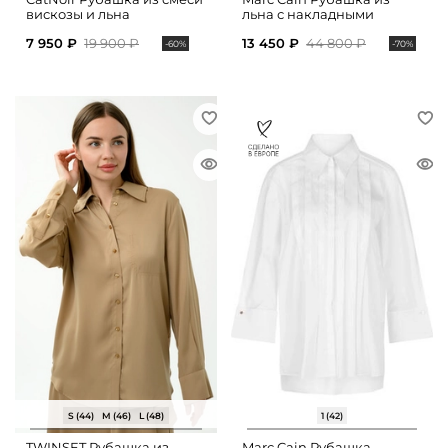
вискозы и льна
льна с накладными
карманами
7 950 ₽
19 900 ₽
13 450 ₽
44 800 ₽
-60%
-70%
S (44)
M (46)
L (48)
1 (42)
TWINSET Рубашка из
Marc Cain Рубашка