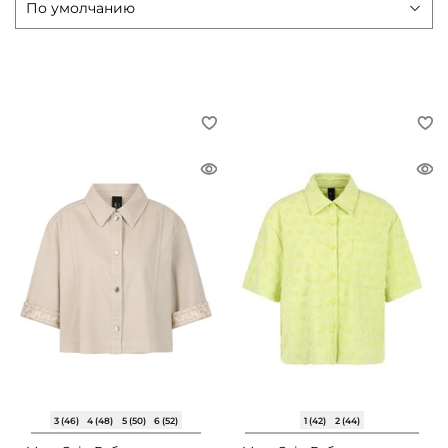
3 (46)
4 (48)
5 (50)
6 (52)
1 (42)
2 (44)