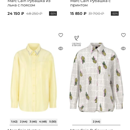
Marc Cain Рубашка из
Marc Cain Рубашка с
льна с поясом
принтом
24 150 ₽
48 250 ₽
15 850 ₽
31 700 ₽
-50%
-50%
1 (42)
2 (44)
3 (46)
4 (48)
5 (50)
2 (44)