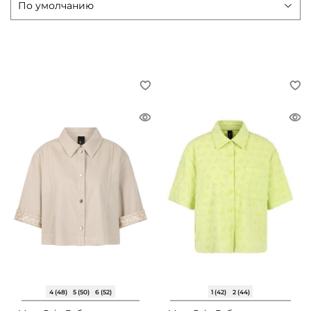
4 (48)
5 (50)
6 (52)
1 (42)
2 (44)