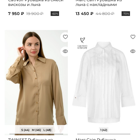
вискозы и льна
льна с накладными
карманами
7 950 ₽
19 900 ₽
13 450 ₽
44 800 ₽
-60%
-70%
S (44)
M (46)
L (48)
1 (42)
TWINSET Рубашка из
Marc Cain Рубашка