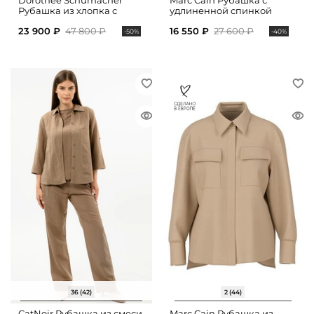
Dorothee Schumacher
Marc Cain Рубашка с
Рубашка из хлопка с
удлиненной спинкой
укороченными рукавами
23 900 ₽
47 800 ₽
16 550 ₽
27 600 ₽
-50%
-40%
36 (42)
2 (44)
CatNoir Рубашка из смеси
Marc Cain Рубашка из