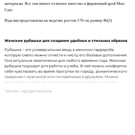
материалы. Все они имеют отличное качество и фирменный крой Marc
Cain.
Изделия представлены на моделях ростом 179 см, размер 46(3)
Женские рубашки для создания удобных и стильных образов
Рубашка – это универсальная вещь в женском гардеробе,
которую смело можно отнести к числу его базовых дополнений.
Она актуальна практически для любого времени года. Женская
рубашка подходит для работы и учебы. В ней можно комфортно
себя чувствовать во время прогулки по городу, романтического
свидания с мужчиной или посиделками в друзьями. Можно
придумать множество сочетаний модной модели с другой
одеждой, что лишь подчеркивает ее практичность.
Широкий ассортимент одежды премиального качества
Хотим предложить на выбор стильные рубашки для женщин на
каждый день, для рабочих будней и вечернего выхода. В наличии
представлены модели с короткими и длинными рукавами.
Удастся подобрать для себя однотонную рубашку или же вещь с
оригинальным принтом, который способен интересно
разнообразить и украсить собой образ. В роли дополнительного