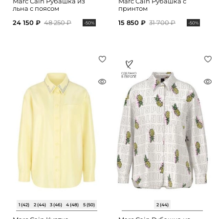
Marc Cain Рубашка из
Marc Cain Рубашка с
льна с поясом
принтом
24 150 ₽
48 250 ₽
15 850 ₽
31 700 ₽
-50%
-50%
1 (42)
2 (44)
3 (46)
4 (48)
5 (50)
2 (44)