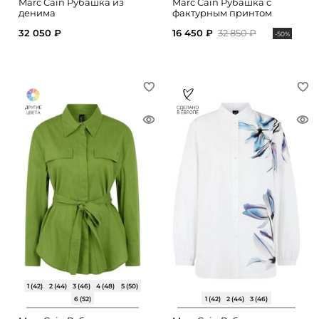
Marc Cain Рубашка из
Marc Cain Рубашка с
денима
фактурным принтом
32 050 ₽
16 450 ₽
32 850 ₽
-50%
1 (42)
2 (44)
3 (46)
4 (48)
5 (50)
6 (52)
1 (42)
2 (44)
3 (46)