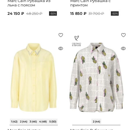
Marc Cain Рубашка из
Marc Cain Рубашка с
льна с поясом
принтом
24 150 ₽
48 250 ₽
15 850 ₽
31 700 ₽
-50%
-50%
1 (42)
2 (44)
3 (46)
4 (48)
5 (50)
2 (44)