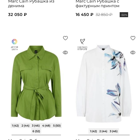
Marc Cain Рубашка из
Marc Cain Рубашка с
денима
фактурным принтом
32 050 ₽
16 450 ₽
32 850 ₽
-50%
1 (42)
2 (44)
3 (46)
4 (48)
5 (50)
6 (52)
1 (42)
2 (44)
3 (46)