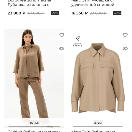
Dorothee Schumacher
Marc Cain Рубашка с
Рубашка из хлопка с
удлиненной спинкой
укороченными рукавами
23 900 ₽
47 800 ₽
16 550 ₽
27 600 ₽
-50%
-40%
36 (42)
2 (44)
CatNoir Рубашка из смеси
Marc Cain Рубашка из