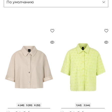
4 (48)
5 (50)
6 (52)
1 (42)
2 (44)