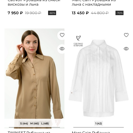
вискозы и льна
льна с накладными
карманами
7 950 ₽
19 900 ₽
13 450 ₽
44 800 ₽
-60%
-70%
S (44)
M (46)
L (48)
1 (42)
TWINSET Рубашка из
Marc Cain Рубашка