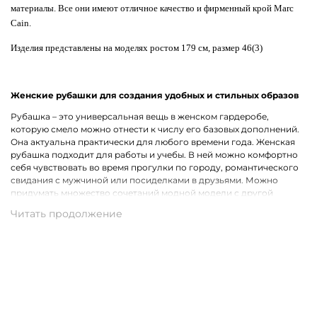
материалы. Все они имеют отличное качество и фирменный крой Marc
Cain.
Изделия представлены на моделях ростом 179 см, размер 46(3)
Женские рубашки для создания удобных и стильных образов
Рубашка – это универсальная вещь в женском гардеробе,
которую смело можно отнести к числу его базовых дополнений.
Она актуальна практически для любого времени года. Женская
рубашка подходит для работы и учебы. В ней можно комфортно
себя чувствовать во время прогулки по городу, романтического
свидания с мужчиной или посиделками в друзьями. Можно
придумать множество сочетаний модной модели с другой
одеждой, что лишь подчеркивает ее практичность.
Широкий ассортимент одежды премиального качества
Хотим предложить на выбор стильные рубашки для женщин на
каждый день, для рабочих будней и вечернего выхода. В наличии
представлены модели с короткими и длинными рукавами.
Удастся подобрать для себя однотонную рубашку или же вещь с
оригинальным принтом, который способен интересно
разнообразить и украсить собой образ. В роли дополнительного