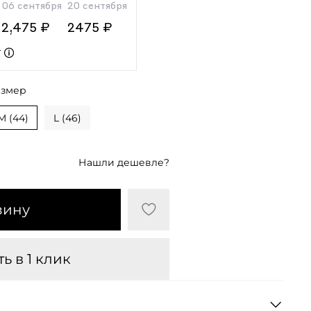
06 сентября
20 сентября
2,475 ₽
2475 ₽
т
азмер
M (44)
L (46)
Нашли дешевле?
зину
ь в 1 клик