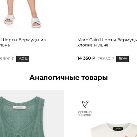
n Шорты-бермуды из
Marc Cain Шорты-бермуды
 льна
хлопка и льна
14 350 ₽
8 900 ₽
28 650 ₽
-60%
-50%
Аналогичные товары