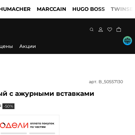
CHER
MARCCAIN
HUGO BOSS
TWINSET
DO
 цены
Акции
арт.
B_50557130
ый с ажурными вставками
₽
-50%