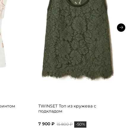
принтом
TWINSET Топ из кружева с
подкладом
7 900 ₽
15 800 ₽
-50%