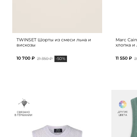
TWINSET Шорты из смеси льна и
Marc Cai
вискозы
хлопка и
10 700 ₽
11 550 ₽
21 350 ₽
2
-50%