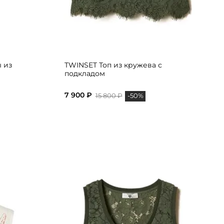
 из
TWINSET Топ из кружева с
подкладом
7 900 ₽
15 800 ₽
-50%