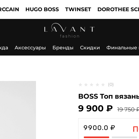
N
HUGO BOSS
TWINSET
DOROTHEE SCHUMA
жда
Аксессуары
Бренды
Скидки
Финальные
(0)
BOSS Топ вязан
9 900 ₽
19 750 
9900.0 ₽