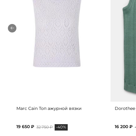
Marc Cain Топ ажурной вязки
Dorothee
19 650 ₽
16 200 ₽
32 750 ₽
-40%