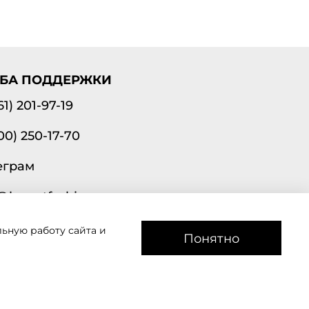
БА ПОДДЕРЖКИ
61) 201-97-19
00) 250-17-70
еграм
@lavantfashion.ru
ьную работу сайта и
а рады помочь!
Понятно
звоним