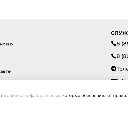
СЛУЖ
8 (8
 новых
8 (8
Тел
маете
info
 на
обработку файлов cookie
, которые обеспечивают правил
Всегд
вам не удалось дозвониться, оставьте заявку и мы вам пере