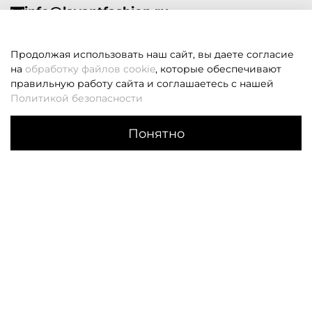
info@lavantfashion.ru
Всегда рады помочь!
Продолжая использовать наш сайт, вы даете согласие
на
обработку файлов cookie
, которые обеспечивают
правильную работу сайта и соглашаетесь с нашей
Политикой безопасности
В корзину
Если вам не удалось дозвониться, оставьте заявку и мы
Понятно
вам перезвоним
Каталог
Поиск
Корзина
Избранное
Профиль
Заказать звонок
О НАС
КЛИЕНТАМ
О компании
Оплата
Контакты
Доставка
Система лояльности
Размерная сетка