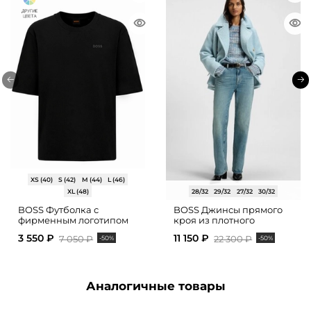
XS (40)
S (42)
M (44)
L (46)
XL (48)
28/32
29/32
27/32
30/32
BOSS Футболка с
BOSS Джинсы прямого
фирменным логотипом
кроя из плотного
денима
3 550 ₽
11 150 ₽
7 050 ₽
22 300 ₽
-50%
-50%
Аналогичные товары