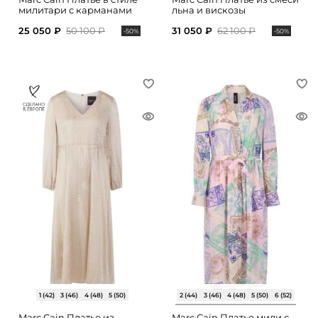
милитари с карманами
льна и вискозы
25 050 ₽
50 100 ₽
31 050 ₽
62 100 ₽
-50%
-50%
1 (42)
3 (46)
4 (48)
5 (50)
2 (44)
3 (46)
4 (48)
5 (50)
6 (52)
Marc Cain Платье из
Marc Cain Платье миди с