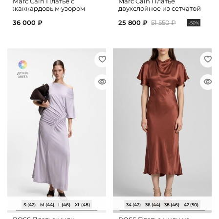
Marc Cain Платье с
Marc Cain Платье
жаккардовым узором
двухслойное из сетчатой
ткани
36 000 ₽
25 800 ₽
51 550 ₽
-50%
S (42)
M (44)
L (46)
XL (48)
34 (42)
36 (44)
38 (46)
42 (50)