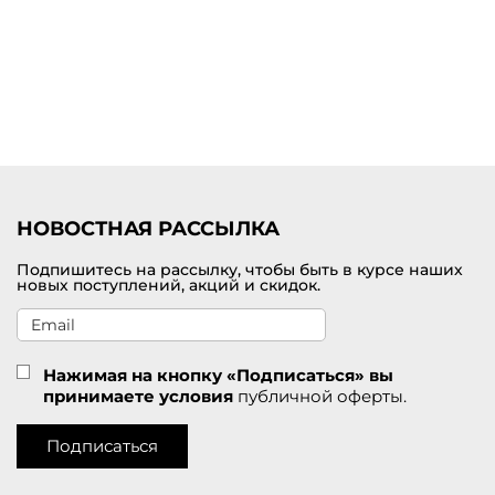
Купить платье миди от премиум-бренда с доставкой по
Апшеронску
Выбрать и заказать женское платье миди по самой лучшей цене
можно на нашем сайте брендовой одежды премиум-класса. В
наличии представлен большой выбор цветов и размеров. У нас
действуют приятные скидки для покупателей. Удобная доставка
заказов службой СДЭК по Апшеронску.
НОВОСТНАЯ РАССЫЛКА
Подпишитесь на рассылку, чтобы быть в курсе наших
новых поступлений, акций и скидок.
Нажимая на кнопку «Подписаться» вы
принимаете условия
публичной оферты.
Подписаться