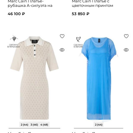
Marc Cain Платье-
Marc Cain Платье с
рубашка А-силуэта на
цветочным принтом
пуговицах
46 100 ₽
53 850 ₽
2 (44)
3 (46)
4 (48)
2 (44)