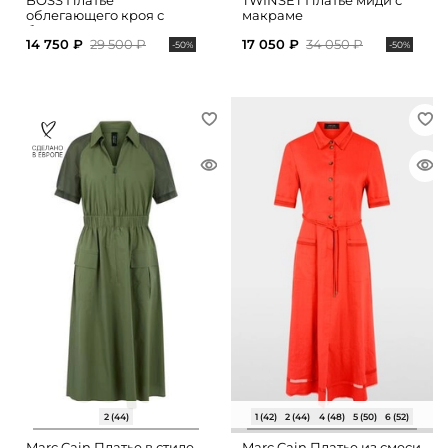
BOSS Платье
TWINSET Платье миди с
облегающего кроя с
макраме
боковыми разрезами
14 750 ₽
29 500 ₽
17 050 ₽
34 050 ₽
-50%
-50%
2 (44)
1 (42)
2 (44)
4 (48)
5 (50)
6 (52)
Marc Cain Платье в стиле
Marc Cain Платье из смеси