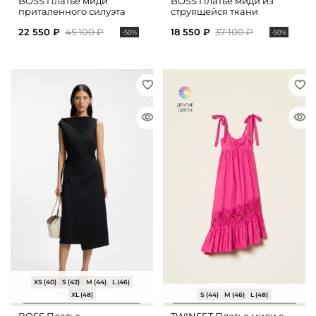
BOSS Платье миди
BOSS Платье миди из
приталенного силуэта
струящейся ткани
22 550 ₽
45 100 ₽
18 550 ₽
37 100 ₽
-50%
-50%
XS (40)
S (42)
M (44)
L (46)
XL (48)
S (44)
M (46)
L (48)