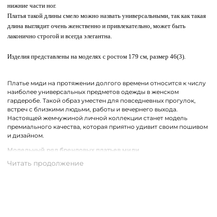
нижние части ног.
Платья такой длины смело можно назвать универсальными, так как такая
длина выглядит очень женственно и привлекательно, может быть
лаконично строгой и всегда элегантна.
Изделия представлены на моделях с ростом 179 см, размер 46(3).
Платье миди на протяжении долгого времени относится к числу
наиболее универсальных предметов одежды в женском
гардеробе. Такой образ уместен для повседневных прогулок,
встреч с близкими людьми, работы и вечернего выхода.
Настоящей жемчужиной личной коллекции станет модель
премиального качества, которая приятно удивит своим пошивом
и дизайном.
Модельный ряд брендовых платьев миди
В коллекции брендов премиум-класса собрались все самые
актуальные фасоны платьев миди для женщин. Среди них ярко
выделяются модели с ассиметричным кроем. Не теряет своей
популярности драпировка и облегающий силуэт. Также в моде
остаются цветочный, леопардовый, анималистичный принт и
беспроигрышная полоска.