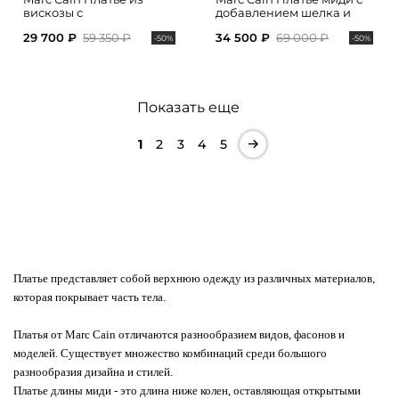
вискозы с
добавлением шелка и
анималистичным
акцентным поясом на
29 700 ₽
59 350 ₽
34 500 ₽
69 000 ₽
принтом
талии
-50%
-50%
Показать еще
1
2
3
4
5
Платье представляет собой верхнюю одежду из различных материалов,
которая покрывает часть тела.
Платья от Marc Cain отличаются разнообразием видов, фасонов и
моделей. Существует множество комбинаций среди большого
разнообразия дизайна и стилей.
Платье длины миди - это длина ниже колен, оставляющая открытыми