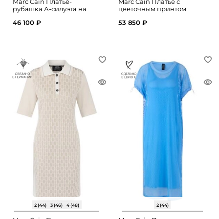
Marc Cain Платье-
Marc Cain Платье с
рубашка А-силуэта на
цветочным принтом
пуговицах
46 100 ₽
53 850 ₽
2 (44)
3 (46)
4 (48)
2 (44)