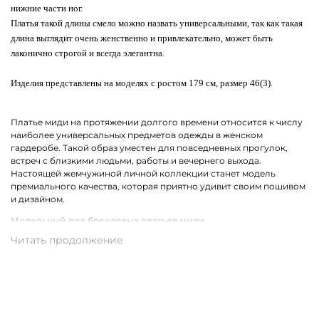
нижние части ног.
Платья такой длины смело можно назвать универсальными, так как такая
длина выглядит очень женственно и привлекательно, может быть
лаконично строгой и всегда элегантна.
Изделия представлены на моделях с ростом 179 см, размер 46(3).
Платье миди на протяжении долгого времени относится к числу
наиболее универсальных предметов одежды в женском
гардеробе. Такой образ уместен для повседневных прогулок,
встреч с близкими людьми, работы и вечернего выхода.
Настоящей жемчужиной личной коллекции станет модель
премиального качества, которая приятно удивит своим пошивом
и дизайном.
Модельный ряд брендовых платьев миди
В коллекции брендов премиум-класса собрались все самые
актуальные фасоны платьев миди для женщин. Среди них ярко
выделяются модели с ассиметричным кроем. Не теряет своей
популярности драпировка и облегающий силуэт. Также в моде
остаются цветочный, леопардовый, анималистичный принт и
беспроигрышная полоска.