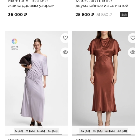
Marc Cain Платье с
Marc Cain Платье
жаккардовым узором
двухслойное из сетчатой
ткани
36 000 ₽
25 800 ₽
51 550 ₽
-50%
S (42)
M (44)
L (46)
XL (48)
34 (42)
36 (44)
38 (46)
42 (50)