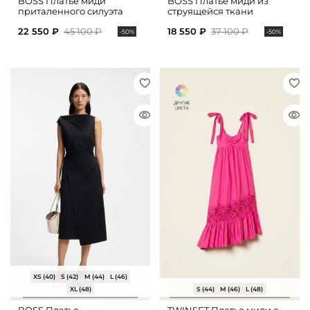
BOSS Платье миди
BOSS Платье миди из
приталенного силуэта
струящейся ткани
22 550 ₽
45 100 ₽
18 550 ₽
37 100 ₽
-50%
-50%
XS (40)
S (42)
M (44)
L (46)
XL (48)
S (44)
M (46)
L (48)