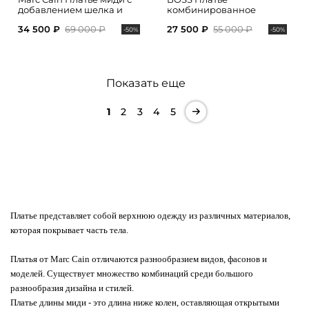
добавлением шелка и
комбинированное
акцентным поясом на
34 500 ₽
69 000 ₽
27 500 ₽
55 000 ₽
талии
-50%
-50%
Показать еще
1
2
3
4
5
Платье представляет собой верхнюю одежду из различных материалов,
которая покрывает часть тела.
Платья от Marc Cain отличаются разнообразием видов, фасонов и
моделей. Существует множество комбинаций среди большого
разнообразия дизайна и стилей.
Платье длины миди - это длина ниже колен, оставляющая открытыми