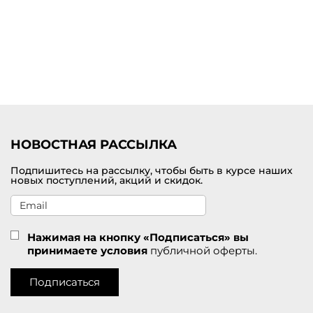
Купить платье миди от премиум-бренда с доставкой по
Дюртюлям
Выбрать и заказать женское платье миди по самой лучшей цене
можно на нашем сайте брендовой одежды премиум-класса. В
наличии представлен большой выбор цветов и размеров. У нас
действуют приятные скидки для покупателей. Удобная доставка
заказов службой СДЭК по Дюртюлям.
НОВОСТНАЯ РАССЫЛКА
Подпишитесь на рассылку, чтобы быть в курсе наших
новых поступлений, акций и скидок.
Нажимая на кнопку «Подписаться» вы
принимаете условия
публичной оферты.
Подписаться