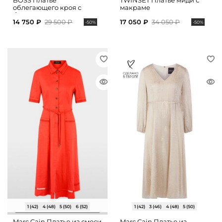
BOSS Платье
TWINSET Платье миди с
облегающего кроя с
макраме
боковыми разрезами
14 750 ₽
29 500 ₽
17 050 ₽
34 050 ₽
-50%
-50%
1 (42)
4 (48)
5 (50)
6 (52)
1 (42)
3 (46)
4 (48)
5 (50)
Marc Cain Платье из смеси
Marc Cain Платье из