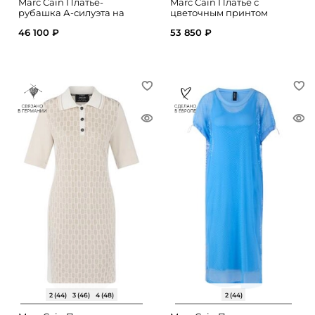
Marc Cain Платье-
Marc Cain Платье с
рубашка А-силуэта на
цветочным принтом
пуговицах
46 100 ₽
53 850 ₽
2 (44)
3 (46)
4 (48)
2 (44)