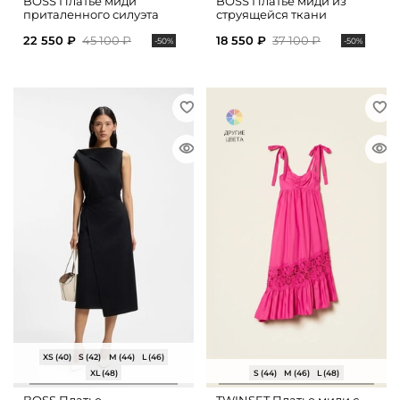
BOSS Платье миди
BOSS Платье миди из
приталенного силуэта
струящейся ткани
22 550 ₽
45 100 ₽
18 550 ₽
37 100 ₽
-50%
-50%
XS (40)
S (42)
M (44)
L (46)
XL (48)
S (44)
M (46)
L (48)