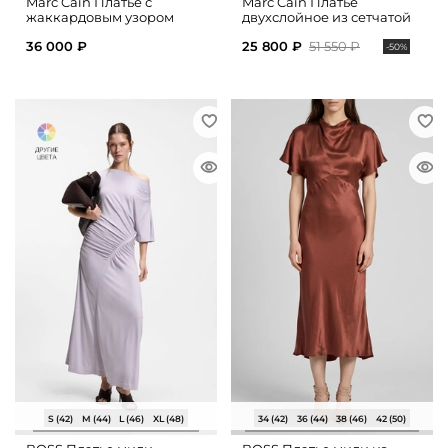
Marc Cain Платье с
Marc Cain Платье
жаккардовым узором
двухслойное из сетчатой
ткани
36 000 ₽
25 800 ₽
51 550 ₽
-50%
S (42)
M (44)
L (46)
XL (48)
34 (42)
36 (44)
38 (46)
42 (50)