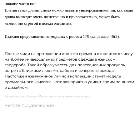
нижние части ног.
Платья такой длины смело можно назвать универсальными, так как такая
длина выглядит очень женственно и привлекательно, может быть
лаконично строгой и всегда элегантна.
Изделия представлены на моделях с ростом 179 см, размер 46(3).
Платье миди на протяжении долгого времени относится к числу
наиболее универсальных предметов одежды в женском
гардеробе. Такой образ уместен для повседневных прогулок,
встреч с близкими людьми, работы и вечернего выхода.
Настоящей жемчужиной личной коллекции станет модель
премиального качества, которая приятно удивит своим пошивом
и дизайном.
Модельный ряд брендовых платьев миди
В коллекции брендов премиум-класса собрались все самые
актуальные фасоны платьев миди для женщин. Среди них ярко
выделяются модели с ассиметричным кроем. Не теряет своей
популярности драпировка и облегающий силуэт. Также в моде
остаются цветочный, леопардовый, анималистичный принт и
беспроигрышная полоска.