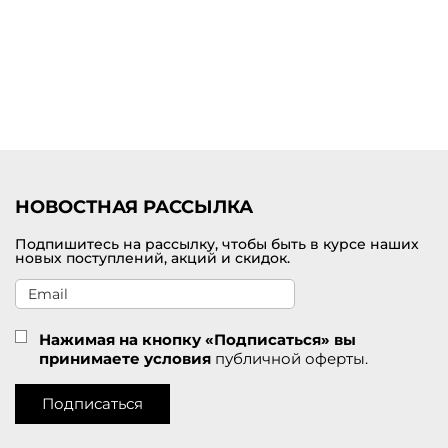
Купить платье миди от премиум-бренда с доставкой по
Находке
Выбрать и заказать женское платье миди по самой лучшей цене
можно на нашем сайте брендовой одежды премиум-класса. В
наличии представлен большой выбор цветов и размеров. У нас
действуют приятные скидки для покупателей. Удобная доставка
заказов службой СДЭК по Находке.
НОВОСТНАЯ РАССЫЛКА
Подпишитесь на рассылку, чтобы быть в курсе наших
новых поступлений, акций и скидок.
Нажимая на кнопку «Подписаться» вы
принимаете условия
публичной оферты.
Подписаться