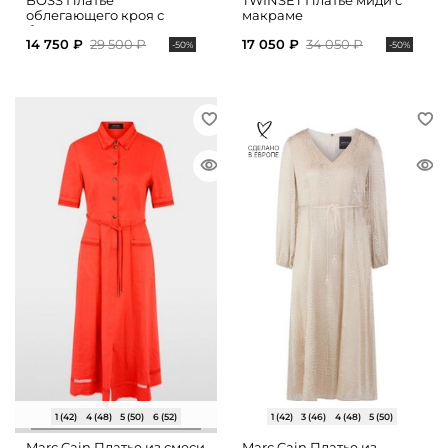
BOSS Платье
TWINSET Платье миди с
облегающего кроя с
макраме
боковыми разрезами
14 750 ₽
29 500 ₽
17 050 ₽
34 050 ₽
-50%
-50%
1 (42)
4 (48)
5 (50)
6 (52)
1 (42)
3 (46)
4 (48)
5 (50)
Marc Cain Платье из смеси
Marc Cain Платье из