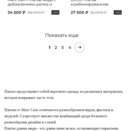
добавлением шелка и
комбинированное
акцентным поясом на
34 500 ₽
69 000 ₽
27 500 ₽
55 000 ₽
талии
-50%
-50%
Показать еще
1
2
3
4
Платье представляет собой верхнюю одежду из различных материалов,
которая покрывает часть тела.
Платья от Marc Cain отличаются разнообразием видов, фасонов и
моделей. Существует множество комбинаций среди большого
разнообразия дизайна и стилей.
Платье длины миди - это длина ниже колен, оставляющая открытыми