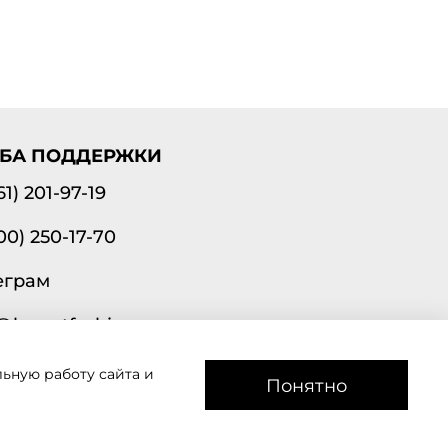
БА ПОДДЕРЖКИ
61) 201-97-19
00) 250-17-70
еграм
@lavantfashion.ru
ьную работу сайта и
а рады помочь!
Понятно