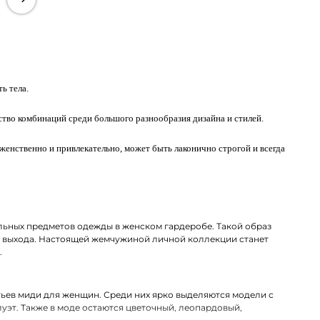
ь тела.
ство комбинаций среди большого разнообразия дизайна и стилей.
 женственно и привлекательно, может быть лаконично строгой и всегда
льных предметов одежды в женском гардеробе. Такой образ
го выхода. Настоящей жемчужиной личной коллекции станет
.
ьев миди для женщин. Среди них ярко выделяются модели с
эт. Также в моде остаются цветочный, леопардовый,