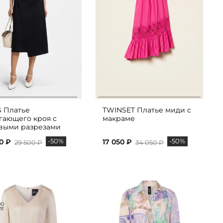
 Платье
TWINSET Платье миди с
гающего кроя с
макраме
выми разрезами
-50%
-50%
0 ₽
17 050 ₽
29 500 ₽
34 050 ₽