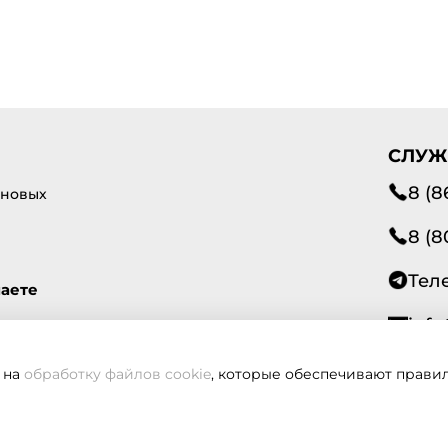
СЛУЖ
8 (8
 новых
8 (8
Тел
маете
info
 на
обработку файлов cookie
, которые обеспечивают правил
Всегд