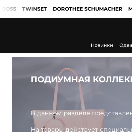
TWINSET
DOROTHEE SCHUMACHER
MARCCA
Новинки
Оде
ПОДИУМНАЯ КОЛЛЕК
В данном разделе представлены
На товары действует специаль