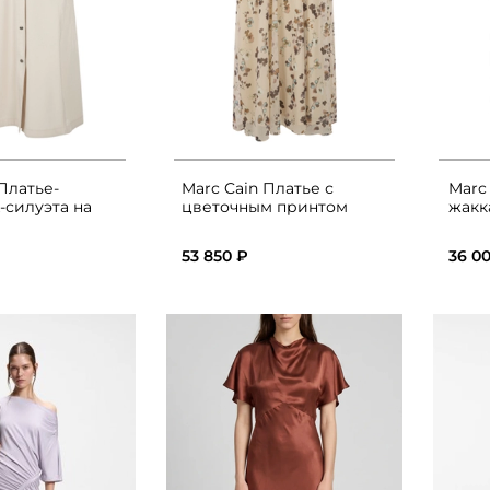
Платье-
Marc Cain Платье с
Marc
-силуэта на
цветочным принтом
жакк
53 850 ₽
36 0