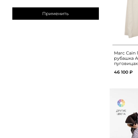
Применить
Marc Cain 
рубашка А
пуговицах
46 100 ₽