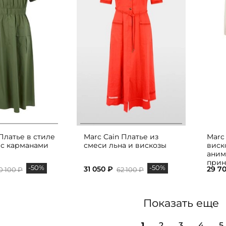
Платье в стиле
Marc Cain Платье из
Marc
 с карманами
смеси льна и вискозы
виск
аним
прин
-50%
-50%
31 050 ₽
29 7
0 100 ₽
62 100 ₽
Показать еще
1
2
3
4
5