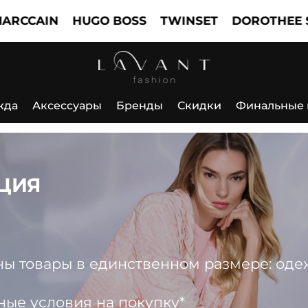
IN
HUGO BOSS
TWINSET
DOROTHEE SCHUM
жда
Аксессуары
Бренды
Скидки
Финальные
ЦИЯ
 товары в единственном размере: одежда
ные условия на покупку*