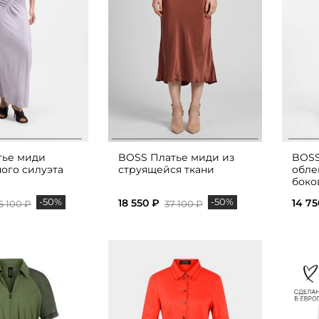
тье миди
BOSS Платье миди из
BOSS
ого силуэта
струящейся ткани
обле
боко
-50%
-50%
18 550 ₽
14 75
5 100 ₽
37 100 ₽