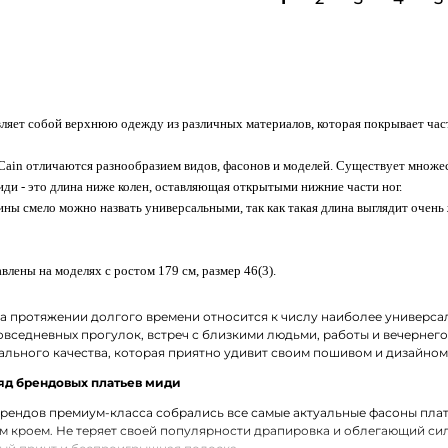
ляет собой верхнюю одежду из различных материалов, которая покрывает част
 Cain отличаются разнообразием видов, фасонов и моделей. Существует множе
ди - это длина ниже колен, оставляющая открытыми нижние части ног.
ины смело можно назвать универсальными, так как такая длина выглядит очень
влены на моделях с ростом 179 см, размер 46(3).
а протяжении долгого времени относится к числу наиболее универса
овседневных прогулок, встреч с близкими людьми, работы и вечерне
льного качества, которая приятно удивит своим пошивом и дизайном
д брендовых платьев миди
рендов премиум-класса собрались все самые актуальные фасоны плат
 кроем. Не теряет своей популярности драпировка и облегающий силу