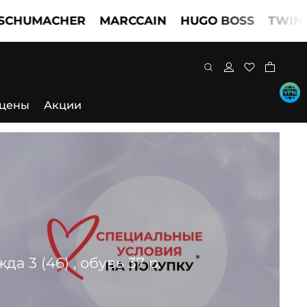
ACHER
MARCCAIN
HUGO BOSS
TWINSET
D
 цены
Акции
 3 (46) , обувь 37 р.