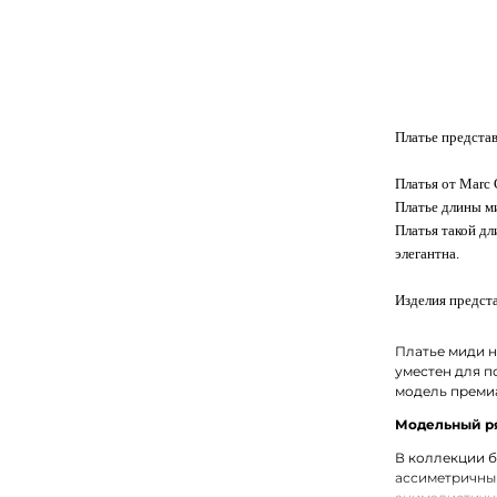
Платье представ
Платья от Marc
Платье длины ми
Платья такой дл
элегантна.
Изделия предста
Платье миди н
уместен для п
модель премиа
Модельный ря
В коллекции б
ассиметричным