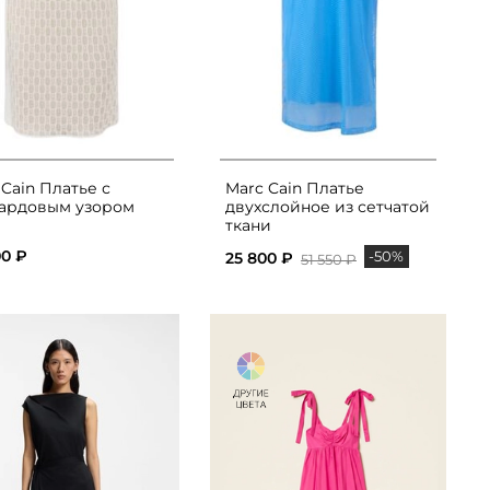
 Cain Платье с
Marc Cain Платье
ардовым узором
двухслойное из сетчатой
ткани
00 ₽
-50%
25 800 ₽
51 550 ₽