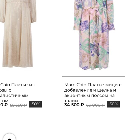
 Cain Платье из
Marc Cain Платье миди с
озы с
добавлением шелка и
алистичным
акцентным поясом на
том
талии
-50%
-50%
00 ₽
34 500 ₽
59 350 ₽
69 000 ₽