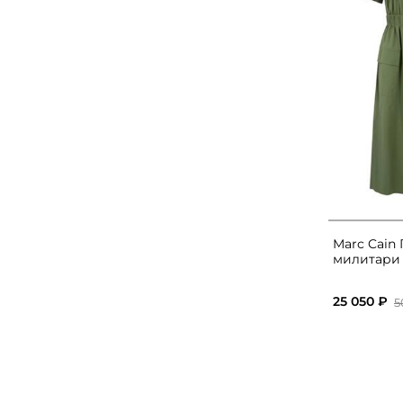
Marc Cain 
милитари
25 050 ₽
5