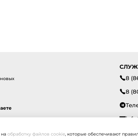
СЛУЖ
8 (8
 новых
8 (8
Тел
маете
info
 на
обработку файлов cookie
, которые обеспечивают правил
Всегд