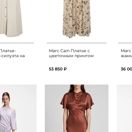
Платье-
Marc Cain Платье с
Marc
-силуэта на
цветочным принтом
жакк
53 850 ₽
36 0