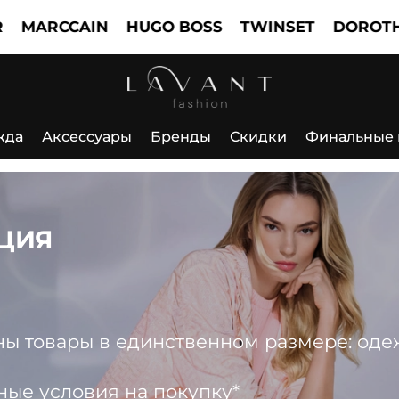
CCAIN
HUGO BOSS
TWINSET
DOROTHEE SC
жда
Аксессуары
Бренды
Скидки
Финальные
ЦИЯ
 товары в единственном размере: одежда
ные условия на покупку*