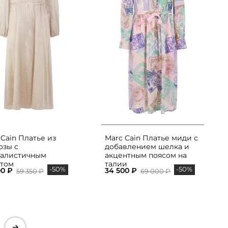
 Cain Платье из
Marc Cain Платье миди с
озы с
добавлением шелка и
алистичным
акцентным поясом на
том
талии
-50%
-50%
00 ₽
34 500 ₽
59 350 ₽
69 000 ₽