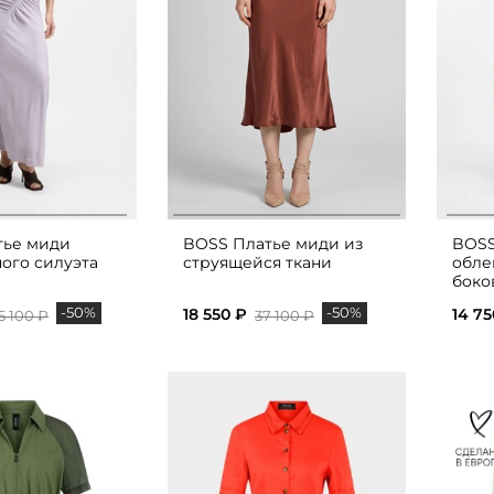
тье миди
BOSS Платье миди из
BOSS
ого силуэта
струящейся ткани
обле
боко
-50%
-50%
18 550 ₽
14 75
5 100 ₽
37 100 ₽