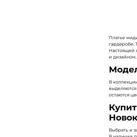
Платье мид
гардеробе. 
Настоящей 
и дизайном.
Модел
В коллекции
выделяются 
остаются ц
Купит
Новок
Выбрать и з
В наличии п