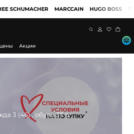
HUMACHER
MARCCAIN
HUGO BOSS
TWINSET
 цены
Акции
 3 (46) , обувь 37 р.