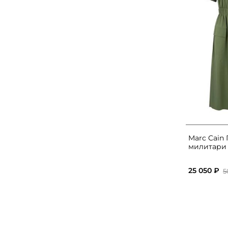
Marc Cain 
милитари
25 050 ₽
5