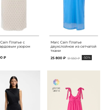
 Cain Платье с
Marc Cain Платье
ардовым узором
двухслойное из сетчатой
ткани
00 ₽
-50%
25 800 ₽
51 550 ₽