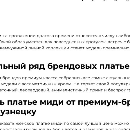
и на протяжении долгого времени относится к числу наиб
Такой образ уместен для повседневных прогулок, встреч с 
жемчужиной личной коллекции станет модель премиальног
ьный ряд брендовых платье
 брендов премиум-класса собрались все самые актуальные
модели с ассиметричным кроем. Не теряет своей популярн
веточный, леопардовый, анималистичный принт и беспроиг
ь платье миди от премиум-бр
узнецку
аказать женское платье миди по самой лучшей цене можно
редставлен большой выбор цветов и размеров. У нас дейс