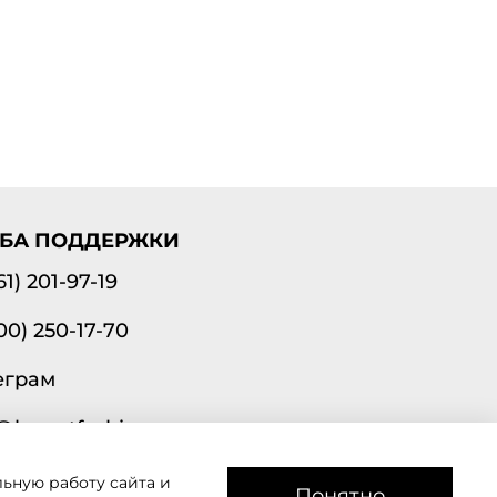
БА ПОДДЕРЖКИ
61) 201-97-19
00) 250-17-70
еграм
@lavantfashion.ru
ьную работу сайта и
а рады помочь!
Понятно