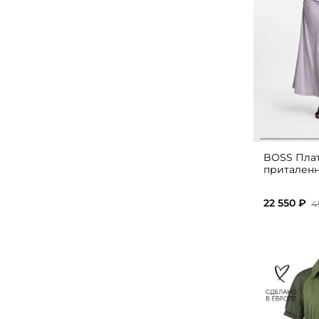
BOSS Пла
приталенн
22 550 ₽
4