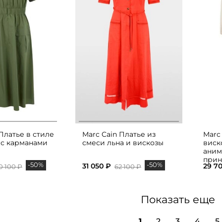
Платье в стиле
Marc Cain Платье из
Marc
 с карманами
смеси льна и вискозы
виск
аним
прин
-50%
-50%
31 050 ₽
29 7
0 100 ₽
62 100 ₽
Показать еще
1
2
3
4
5