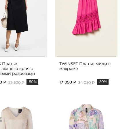
 Платье
TWINSET Платье миди с
гающего кроя с
макраме
выми разрезами
-50%
-50%
0 ₽
17 050 ₽
29 500 ₽
34 050 ₽