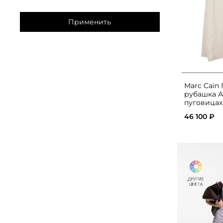
Применить
Marc Cain 
рубашка А
пуговицах
46 100 ₽