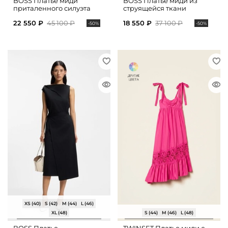
BOSS Платье миди
BOSS Платье миди из
приталенного силуэта
струящейся ткани
22 550 ₽
45 100 ₽
18 550 ₽
37 100 ₽
-50%
-50%
XS (40)
S (42)
M (44)
L (46)
XL (48)
S (44)
M (46)
L (48)