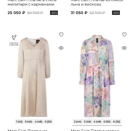
милитари с карманами
льна и вискозы
25 050 ₽
50 100 ₽
31 050 ₽
62 100 ₽
-50%
-50%
1 (42)
3 (46)
4 (48)
5 (50)
2 (44)
3 (46)
4 (48)
5 (50)
6 (52)
Marc Cain Платье из
Marc Cain Платье миди с