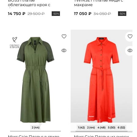
BOSS Платье
TWINSET Платье миди с
облегающего кроя с
макраме
боковыми разрезами
14 750 ₽
29 500 ₽
17 050 ₽
34 050 ₽
-50%
-50%
2 (44)
1 (42)
2 (44)
4 (48)
5 (50)
6 (52)
Marc Cain Платье в стиле
Marc Cain Платье из смеси