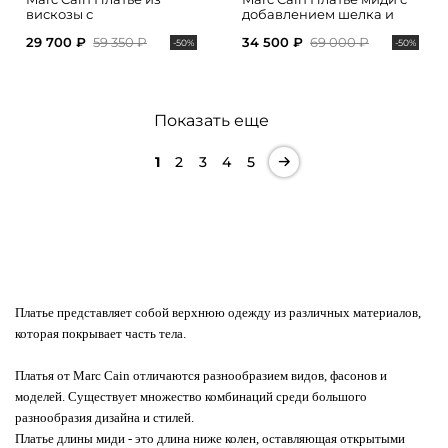
вискозы с
добавлением шелка и
анималистичным
акцентным поясом на
29 700 ₽
59 350 ₽
34 500 ₽
69 000 ₽
принтом
талии
-50%
-50%
Показать еще
1
2
3
4
5
Платье представляет собой верхнюю одежду из различных материалов,
которая покрывает часть тела.
Платья от Marc Cain отличаются разнообразием видов, фасонов и
моделей. Существует множество комбинаций среди большого
разнообразия дизайна и стилей.
Платье длины миди - это длина ниже колен, оставляющая открытыми