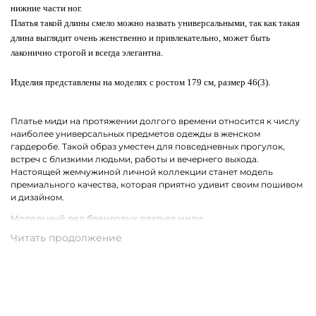
нижние части ног.
Платья такой длины смело можно назвать универсальными, так как такая
длина выглядит очень женственно и привлекательно, может быть
лаконично строгой и всегда элегантна.
Изделия представлены на моделях с ростом 179 см, размер 46(3).
Платье миди на протяжении долгого времени относится к числу
наиболее универсальных предметов одежды в женском
гардеробе. Такой образ уместен для повседневных прогулок,
встреч с близкими людьми, работы и вечернего выхода.
Настоящей жемчужиной личной коллекции станет модель
премиального качества, которая приятно удивит своим пошивом
и дизайном.
Модельный ряд брендовых платьев миди
В коллекции брендов премиум-класса собрались все самые
актуальные фасоны платьев миди для женщин. Среди них ярко
выделяются модели с ассиметричным кроем. Не теряет своей
популярности драпировка и облегающий силуэт. Также в моде
остаются цветочный, леопардовый, анималистичный принт и
беспроигрышная полоска.