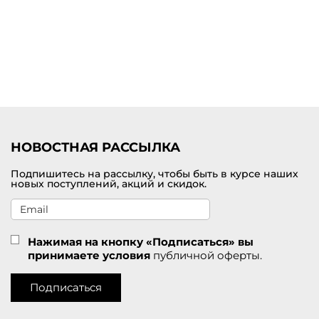
Купить платье миди от премиум-бренда с доставкой по
Саянску
Выбрать и заказать женское платье миди по самой лучшей цене
можно на нашем сайте брендовой одежды премиум-класса. В
наличии представлен большой выбор цветов и размеров. У нас
действуют приятные скидки для покупателей. Удобная доставка
заказов службой СДЭК по Саянску.
НОВОСТНАЯ РАССЫЛКА
Подпишитесь на рассылку, чтобы быть в курсе наших
новых поступлений, акций и скидок.
Нажимая на кнопку «Подписаться» вы
принимаете условия
публичной оферты.
Подписаться