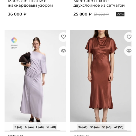
Marc Cain Платье с
Marc Cain Платье
жаккардовым узором
двухслойное из сетчатой
ткани
36 000 ₽
25 800 ₽
51 550 ₽
-50%
S (42)
M (44)
L (46)
XL (48)
34 (42)
36 (44)
38 (46)
42 (50)