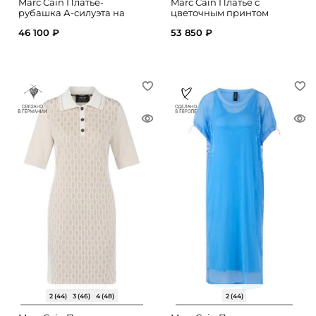
Marc Cain Платье-
Marc Cain Платье с
рубашка А-силуэта на
цветочным принтом
пуговицах
46 100 ₽
53 850 ₽
2 (44)
3 (46)
4 (48)
2 (44)