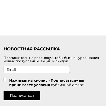
Купить платье миди от премиум-бренда с доставкой по
Североморску
Выбрать и заказать женское платье миди по самой лучшей цене
можно на нашем сайте брендовой одежды премиум-класса. В
наличии представлен большой выбор цветов и размеров. У нас
действуют приятные скидки для покупателей. Удобная доставка
заказов службой СДЭК по Североморску.
НОВОСТНАЯ РАССЫЛКА
Подпишитесь на рассылку, чтобы быть в курсе наших
новых поступлений, акций и скидок.
Нажимая на кнопку «Подписаться» вы
принимаете условия
публичной оферты.
Подписаться