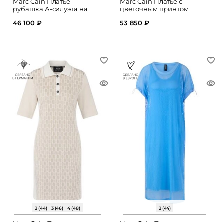
Marc Cain Платье-
Marc Cain Платье с
рубашка А-силуэта на
цветочным принтом
пуговицах
46 100 ₽
53 850 ₽
2 (44)
3 (46)
4 (48)
2 (44)