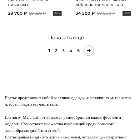
вискозы с
добавлением шелка и
анималистичным
акцентным поясом на
29 700 ₽
59 350 ₽
34 500 ₽
69 000 ₽
принтом
талии
-50%
-50%
Показать еще
1
2
3
4
5
Платье представляет собой верхнюю одежду из различных материалов,
которая покрывает часть тела.
Платья от Marc Cain отличаются разнообразием видов, фасонов и
моделей. Существует множество комбинаций среди большого
разнообразия дизайна и стилей.
Платье длины миди - это длина ниже колен, оставляющая открытыми