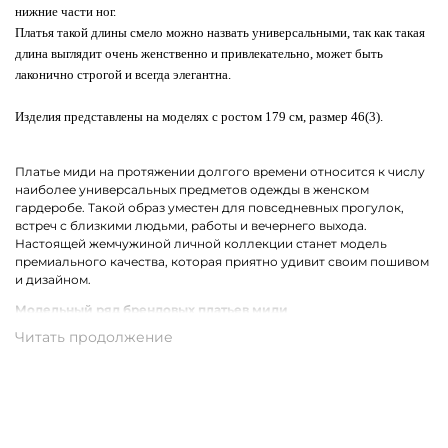
нижние части ног.
Платья такой длины смело можно назвать универсальными, так как такая
длина выглядит очень женственно и привлекательно, может быть
лаконично строгой и всегда элегантна.
Изделия представлены на моделях с ростом 179 см, размер 46(3).
Платье миди на протяжении долгого времени относится к числу
наиболее универсальных предметов одежды в женском
гардеробе. Такой образ уместен для повседневных прогулок,
встреч с близкими людьми, работы и вечернего выхода.
Настоящей жемчужиной личной коллекции станет модель
премиального качества, которая приятно удивит своим пошивом
и дизайном.
Модельный ряд брендовых платьев миди
В коллекции брендов премиум-класса собрались все самые
актуальные фасоны платьев миди для женщин. Среди них ярко
выделяются модели с ассиметричным кроем. Не теряет своей
популярности драпировка и облегающий силуэт. Также в моде
остаются цветочный, леопардовый, анималистичный принт и
беспроигрышная полоска.