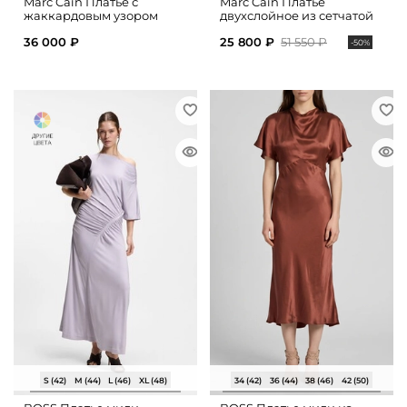
Marc Cain Платье с
Marc Cain Платье
жаккардовым узором
двухслойное из сетчатой
ткани
36 000 ₽
25 800 ₽
51 550 ₽
-50%
S (42)
M (44)
L (46)
XL (48)
34 (42)
36 (44)
38 (46)
42 (50)