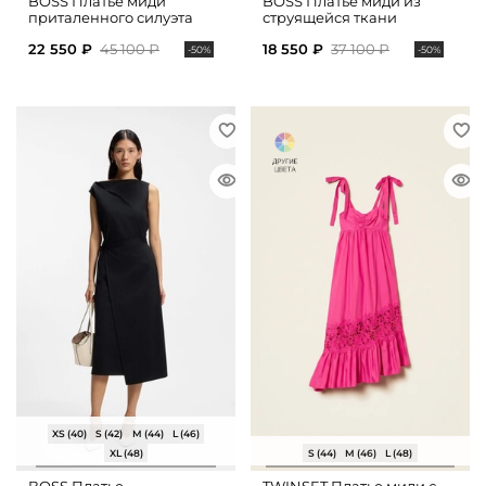
BOSS Платье миди
BOSS Платье миди из
приталенного силуэта
струящейся ткани
22 550 ₽
45 100 ₽
18 550 ₽
37 100 ₽
-50%
-50%
XS (40)
S (42)
M (44)
L (46)
XL (48)
S (44)
M (46)
L (48)