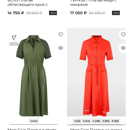
BOSS Платье
TWINSET Платье миди с
облегающего кроя с
макраме
боковыми разрезами
14 750 ₽
29 500 ₽
17 050 ₽
34 050 ₽
-50%
-50%
2 (44)
1 (42)
2 (44)
4 (48)
5 (50)
6 (52)
Marc Cain Платье в стиле
Marc Cain Платье из смеси