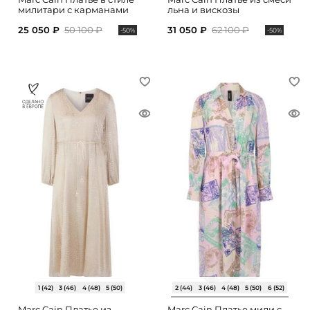
милитари с карманами
льна и вискозы
25 050 ₽
50 100 ₽
31 050 ₽
62 100 ₽
-50%
-50%
1 (42)
3 (46)
4 (48)
5 (50)
2 (44)
3 (46)
4 (48)
5 (50)
6 (52)
Marc Cain Платье из
Marc Cain Платье миди с