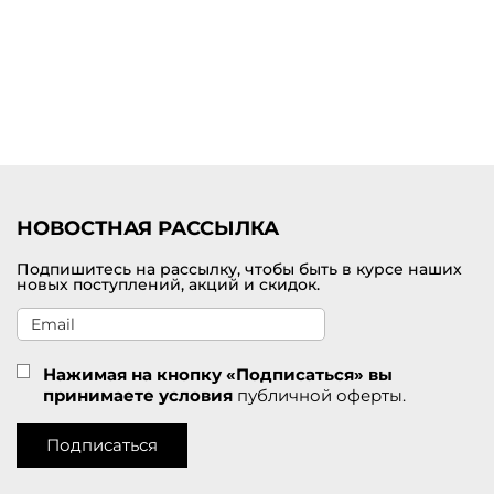
Купить платье миди от премиум-бренда с доставкой по Сухому
Логу
Выбрать и заказать женское платье миди по самой лучшей цене
можно на нашем сайте брендовой одежды премиум-класса. В
наличии представлен большой выбор цветов и размеров. У нас
действуют приятные скидки для покупателей. Удобная доставка
заказов службой СДЭК по Сухому Логу.
НОВОСТНАЯ РАССЫЛКА
Подпишитесь на рассылку, чтобы быть в курсе наших
новых поступлений, акций и скидок.
Нажимая на кнопку «Подписаться» вы
принимаете условия
публичной оферты.
Подписаться