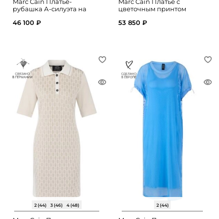
Marc Cain Платье-
Marc Cain Платье с
рубашка А-силуэта на
цветочным принтом
пуговицах
46 100 ₽
53 850 ₽
2 (44)
3 (46)
4 (48)
2 (44)