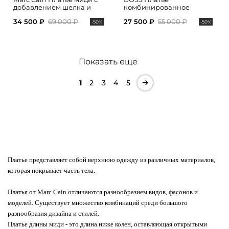
добавлением шелка и
комбинированное
акцентным поясом на
34 500 ₽
69 000 ₽
27 500 ₽
55 000 ₽
талии
-50%
-50%
Показать еще
1
2
3
4
5
Платье представляет собой верхнюю одежду из различных материалов,
которая покрывает часть тела.
Платья от Marc Cain отличаются разнообразием видов, фасонов и
моделей. Существует множество комбинаций среди большого
разнообразия дизайна и стилей.
Платье длины миди - это длина ниже колен, оставляющая открытыми