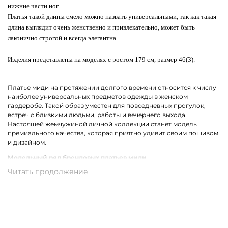
нижние части ног.
Платья такой длины смело можно назвать универсальными, так как такая
длина выглядит очень женственно и привлекательно, может быть
лаконично строгой и всегда элегантна.
Изделия представлены на моделях с ростом 179 см, размер 46(3).
Платье миди на протяжении долгого времени относится к числу
наиболее универсальных предметов одежды в женском
гардеробе. Такой образ уместен для повседневных прогулок,
встреч с близкими людьми, работы и вечернего выхода.
Настоящей жемчужиной личной коллекции станет модель
премиального качества, которая приятно удивит своим пошивом
и дизайном.
Модельный ряд брендовых платьев миди
В коллекции брендов премиум-класса собрались все самые
актуальные фасоны платьев миди для женщин. Среди них ярко
выделяются модели с ассиметричным кроем. Не теряет своей
популярности драпировка и облегающий силуэт. Также в моде
остаются цветочный, леопардовый, анималистичный принт и
беспроигрышная полоска.