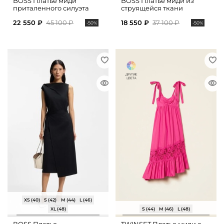
BOSS Платье миди
BOSS Платье миди из
приталенного силуэта
струящейся ткани
22 550 ₽
45 100 ₽
18 550 ₽
37 100 ₽
-50%
-50%
XS (40)
S (42)
M (44)
L (46)
XL (48)
S (44)
M (46)
L (48)