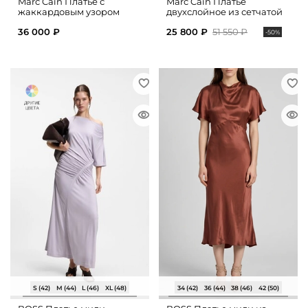
Marc Cain Платье с
Marc Cain Платье
жаккардовым узором
двухслойное из сетчатой
ткани
36 000 ₽
25 800 ₽
51 550 ₽
-50%
S (42)
M (44)
L (46)
XL (48)
34 (42)
36 (44)
38 (46)
42 (50)