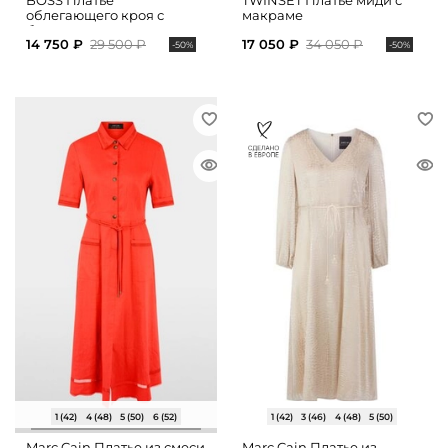
BOSS Платье
TWINSET Платье миди с
облегающего кроя с
макраме
боковыми разрезами
14 750 ₽
29 500 ₽
17 050 ₽
34 050 ₽
-50%
-50%
1 (42)
4 (48)
5 (50)
6 (52)
1 (42)
3 (46)
4 (48)
5 (50)
Marc Cain Платье из смеси
Marc Cain Платье из