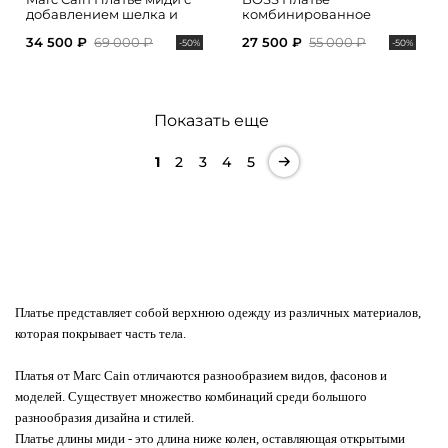
добавлением шелка и
комбинированное
акцентным поясом на
34 500 ₽
69 000 ₽
27 500 ₽
55 000 ₽
талии
-50%
-50%
Показать еще
1
2
3
4
5
Платье представляет собой верхнюю одежду из различных материалов,
которая покрывает часть тела.
Платья от Marc Cain отличаются разнообразием видов, фасонов и
моделей. Существует множество комбинаций среди большого
разнообразия дизайна и стилей.
Платье длины миди - это длина ниже колен, оставляющая открытыми