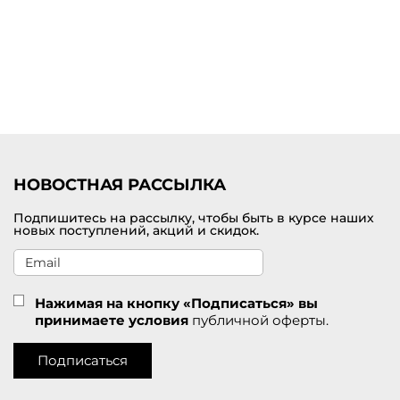
Купить платье миди от премиум-бренда с доставкой по Тосно
Выбрать и заказать женское платье миди по самой лучшей цене
можно на нашем сайте брендовой одежды премиум-класса. В
наличии представлен большой выбор цветов и размеров. У нас
действуют приятные скидки для покупателей. Удобная доставка
заказов службой СДЭК по Тосно.
НОВОСТНАЯ РАССЫЛКА
Подпишитесь на рассылку, чтобы быть в курсе наших
новых поступлений, акций и скидок.
Нажимая на кнопку «Подписаться» вы
принимаете условия
публичной оферты.
Подписаться