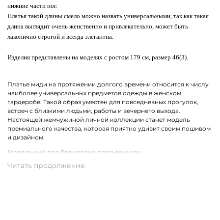
нижние части ног.
Платья такой длины смело можно назвать универсальными, так как такая
длина выглядит очень женственно и привлекательно, может быть
лаконично строгой и всегда элегантна.
Изделия представлены на моделях с ростом 179 см, размер 46(3).
Платье миди на протяжении долгого времени относится к числу
наиболее универсальных предметов одежды в женском
гардеробе. Такой образ уместен для повседневных прогулок,
встреч с близкими людьми, работы и вечернего выхода.
Настоящей жемчужиной личной коллекции станет модель
премиального качества, которая приятно удивит своим пошивом
и дизайном.
Модельный ряд брендовых платьев миди
В коллекции брендов премиум-класса собрались все самые
актуальные фасоны платьев миди для женщин. Среди них ярко
выделяются модели с ассиметричным кроем. Не теряет своей
популярности драпировка и облегающий силуэт. Также в моде
остаются цветочный, леопардовый, анималистичный принт и
беспроигрышная полоска.