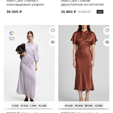
Marc Cain Платье с
Marc Cain Платье
жаккардовым узором
двухслойное из сетчатой
ткани
36 000 ₽
25 800 ₽
51 550 ₽
-50%
S (42)
M (44)
L (46)
XL (48)
34 (42)
36 (44)
38 (46)
42 (50)