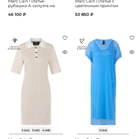
Marc Cain Платье-
Marc Cain Платье с
рубашка А-силуэта на
цветочным принтом
пуговицах
46 100 ₽
53 850 ₽
2 (44)
3 (46)
4 (48)
2 (44)