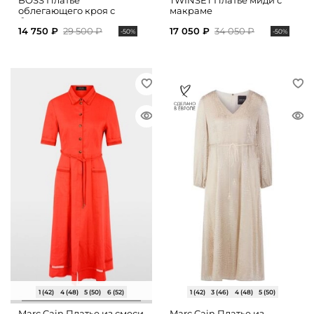
BOSS Платье
TWINSET Платье миди с
облегающего кроя с
макраме
боковыми разрезами
14 750 ₽
29 500 ₽
17 050 ₽
34 050 ₽
-50%
-50%
1 (42)
4 (48)
5 (50)
6 (52)
1 (42)
3 (46)
4 (48)
5 (50)
Marc Cain Платье из смеси
Marc Cain Платье из