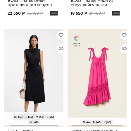
BOSS Платье миди
BOSS Платье миди из
приталенного силуэта
струящейся ткани
22 550 ₽
45 100 ₽
18 550 ₽
37 100 ₽
-50%
-50%
XS (40)
S (42)
M (44)
L (46)
XL (48)
S (44)
M (46)
L (48)